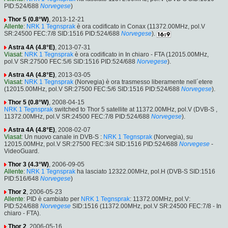
PID:524/688
Norvegese
)
Thor 5 (0.8°W)
, 2013-12-21
Allente
:
NRK 1 Tegnsprak
è ora codificato in Conax (11372.00MHz, pol.V
SR:24500 FEC:7/8 SID:1516 PID:524/688
Norvegese
).
Astra 4A (4.8°E)
, 2013-07-31
Viasat
:
NRK 1 Tegnsprak
è ora codificato in In chiaro - FTA (12015.00MHz,
pol.V SR:27500 FEC:5/6 SID:1516 PID:524/688
Norvegese
).
Astra 4A (4.8°E)
, 2013-03-05
Viasat
:
NRK 1 Tegnsprak
(Norvegia) è ora trasmesso liberamente nell´etere
(12015.00MHz, pol.V SR:27500 FEC:5/6 SID:1516 PID:524/688
Norvegese
).
Thor 5 (0.8°W)
, 2008-04-15
NRK 1 Tegnsprak
switched to Thor 5 satellite at 11372.00MHz, pol.V (DVB-S ,
11372.00MHz, pol.V SR:24500 FEC:7/8 PID:524/688
Norvegese
).
Astra 4A (4.8°E)
, 2008-02-07
Viasat
: Un nuovo canale in DVB-S :
NRK 1 Tegnsprak
(Norvegia), su
12015.00MHz, pol.V SR:27500 FEC:3/4 SID:1516 PID:524/688
Norvegese
-
VideoGuard.
Thor 3 (4.3°W)
, 2006-09-05
Allente
:
NRK 1 Tegnsprak
ha lasciato 12322.00MHz, pol.H (DVB-S SID:1516
PID:516/648
Norvegese
)
Thor 2
, 2006-05-23
Allente
: PID è cambiato per
NRK 1 Tegnsprak
: 11372.00MHz, pol.V:
PID:524/688
Norvegese
SID:1516 (11372.00MHz, pol.V SR:24500 FEC:7/8 - In
chiaro - FTA).
Thor 2
, 2006-05-16