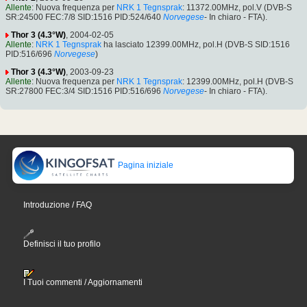
Allente
: Nuova frequenza per
NRK 1 Tegnsprak
: 11372.00MHz, pol.V (DVB-S
SR:24500 FEC:7/8 SID:1516 PID:524/640
Norvegese
- In chiaro - FTA).
Thor 3 (4.3°W)
, 2004-02-05
Allente
:
NRK 1 Tegnsprak
ha lasciato 12399.00MHz, pol.H (DVB-S SID:1516
PID:516/696
Norvegese
)
Thor 3 (4.3°W)
, 2003-09-23
Allente
: Nuova frequenza per
NRK 1 Tegnsprak
: 12399.00MHz, pol.H (DVB-S
SR:27800 FEC:3/4 SID:1516 PID:516/696
Norvegese
- In chiaro - FTA).
Pagina iniziale
Introduzione / FAQ
Definisci il tuo profilo
I Tuoi commenti / Aggiornamenti