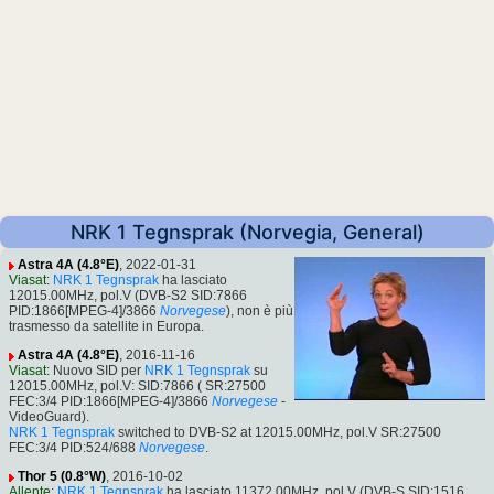
NRK 1 Tegnsprak (Norvegia, General)
Astra 4A (4.8°E)
, 2022-01-31
Viasat
:
NRK 1 Tegnsprak
ha lasciato
12015.00MHz, pol.V (DVB-S2 SID:7866
PID:1866[MPEG-4]/3866
Norvegese
), non è più
trasmesso da satellite in Europa.
Astra 4A (4.8°E)
, 2016-11-16
Viasat
: Nuovo SID per
NRK 1 Tegnsprak
su
12015.00MHz, pol.V: SID:7866 ( SR:27500
FEC:3/4 PID:1866[MPEG-4]/3866
Norvegese
-
VideoGuard).
NRK 1 Tegnsprak
switched to DVB-S2 at 12015.00MHz, pol.V SR:27500
FEC:3/4 PID:524/688
Norvegese
.
Thor 5 (0.8°W)
, 2016-10-02
Allente
:
NRK 1 Tegnsprak
ha lasciato 11372.00MHz, pol.V (DVB-S SID:1516