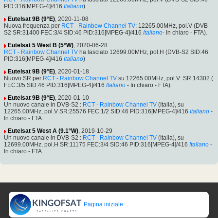
PID:316[MPEG-4]/416
Italiano
)
Eutelsat 9B (9°E)
, 2020-11-08
Nuova frequenza per
RCT - Rainbow Channel TV
: 12265.00MHz, pol.V (DVB-
S2 SR:31400 FEC:3/4 SID:46 PID:316[MPEG-4]/416
Italiano
- In chiaro - FTA).
Eutelsat 5 West B (5°W)
, 2020-06-28
RCT - Rainbow Channel TV
ha lasciato 12699.00MHz, pol.H (DVB-S2 SID:46
PID:316[MPEG-4]/416
Italiano
)
Eutelsat 9B (9°E)
, 2020-01-18
Nuovo SR per
RCT - Rainbow Channel TV
su 12265.00MHz, pol.V: SR:14302 (
FEC:3/5 SID:46 PID:316[MPEG-4]/416
Italiano
- In chiaro - FTA).
Eutelsat 9B (9°E)
, 2020-01-10
Un nuovo canale in DVB-S2 :
RCT - Rainbow Channel TV
(Italia), su
12265.00MHz, pol.V SR:25576 FEC:1/2 SID:46 PID:316[MPEG-4]/416
Italiano
-
In chiaro - FTA.
Eutelsat 5 West A (9.1°W)
, 2019-10-29
Un nuovo canale in DVB-S2 :
RCT - Rainbow Channel TV
(Italia), su
12699.00MHz, pol.H SR:11175 FEC:3/4 SID:46 PID:316[MPEG-4]/416
Italiano
-
In chiaro - FTA.
Pagina iniziale