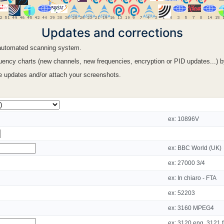
Updates and corrections
n automated scanning system.
ency charts (new channels, new frequencies, encryption or PID updates...) by f
le updates and/or attach your screenshots.
ex: 10896V
ex: BBC World (UK)
ex: 27000 3/4
ex: In chiaro - FTA
ex: 52203
ex: 3160 MPEG4
ex: 3120 eng, 3121 f