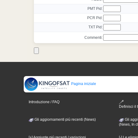
PMT Pid:
PCR Pid:
TXT Pid:
Commenti:
Pagina iniziale
Introduzione / FAQ
Definisci il 
Gli aggiornamenti più recenti (News)
Gli aggi
(News, In c
[+] Aggiunte più recenti / variazioni
[-] Le elimi