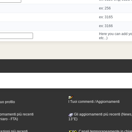
ex: 256
ex: 3165
ex: 3166
Here you can add yo
etc...)
I Tuoi commenti / Aggiornamenti
tuo profilo
ornamenti più recenti
Gli aggiornamenti più recenti (News,
hiaro - FTA)
13°E)
nazioni più recenti
Canali temporaneamente in chiar