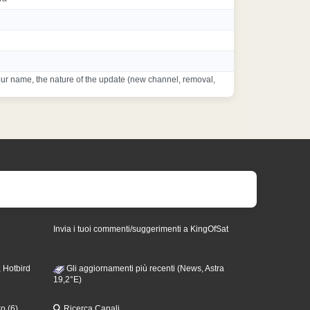
ur name, the nature of the update (new channel, removal,
Invia i tuoi commenti/suggerimenti a KingOfSat
 Hotbird
Gli aggiornamenti più recenti (News, Astra
19,2°E)
o (6)
Ricerca Canali