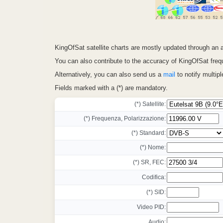
KingOfSat satellite charts are mostly updated through a
You can also contribute to the accuracy of KingOfSat frequ
Alternatively, you can also send us a
mail
to notify multip
Fields marked with a (*) are mandatory.
(*) Satellite:
(*) Frequenza, Polarizzazione:
(*) Standard:
(*) Nome:
(*) SR, FEC:
Codifica:
(*) SID:
Video PID:
Audio: