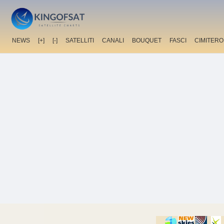
NEWS
[+]
[-]
SATELLITI
CANALI
BOUQUET
FASCI
CIMITERO