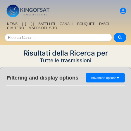
NEWS
[+]
[-]
SATELLITI
CANALI
BOUQUET
FASCI
CIMITERO
MAPPA DEL SITO
Risultati della Ricerca per
Tutte le trasmissioni
Filtering and display options
Advanced options
▼