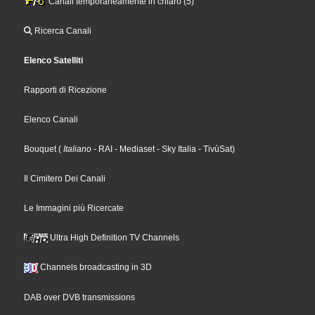
Canali temporaneamente in chiaro (5)
Ricerca Canali
Elenco Satelliti
Rapporti di Ricezione
Elenco Canali
Bouquet
(
Italiano
- RAI
- Mediaset
- Sky Italia
- TivùSat
)
Il Cimitero Dei Canali
Le Immagini più Ricercate
Ultra High Definition TV Channels
Channels broadcasting in 3D
DAB over DVB transmissions