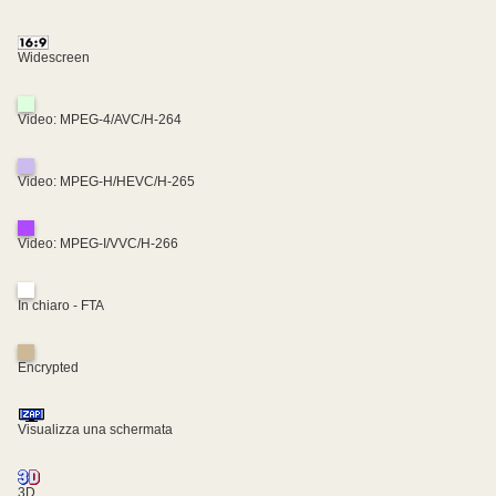
Widescreen
Video: MPEG-4/AVC/H-264
Video: MPEG-H/HEVC/H-265
Video: MPEG-I/VVC/H-266
In chiaro - FTA
Encrypted
Visualizza una schermata
3D