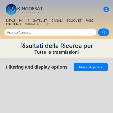
NEWS
[+]
[-]
SATELLITI
CANALI
BOUQUET
FASCI
CIMITERO
MAPPA DEL SITO
Risultati della Ricerca per
Tutte le trasmissioni
Filtering and display options
Advanced options
▼