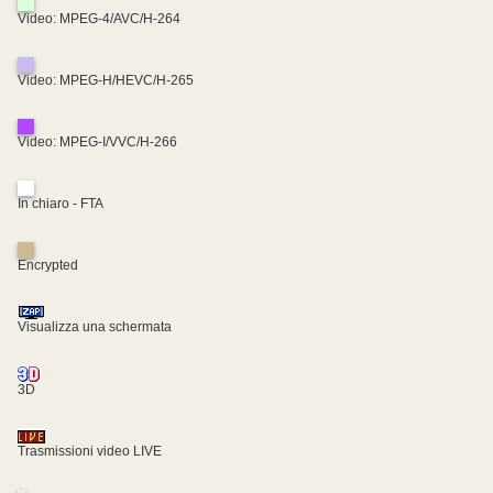
Video: MPEG-4/AVC/H-264
Video: MPEG-H/HEVC/H-265
Video: MPEG-I/VVC/H-266
In chiaro - FTA
Encrypted
Visualizza una schermata
3D
Trasmissioni video LIVE