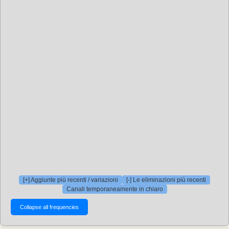
[+] Aggiunte più recenti / variazioni
[-] Le eliminazioni più recenti
Canali temporaneamente in chiaro