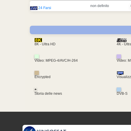
non definito
24 Farsi
4K - Ult
8K - Ultra HD
Video: MPEG-4/AVC/H-264
Video: 
Encrypted
Visualiz
+
Storia delle news
DVB-S