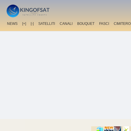
NEWS
[+]
[-]
SATELLITI
CANALI
BOUQUET
FASCI
CIMITERO