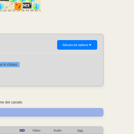
Advanced options
▼
 in chiaro
ome del canale.
SID
Video
Audio
Agg.