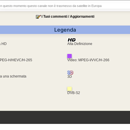
In questo momento questo canale non è trasmesso da satellite in Europa
I Tuoi commenti / Aggiornamenti
Legenda
ra HD
Alta Definizione
MPEG-H/HEVC/H-265
Video: MPEG-I/VVC/H-266
za una schermata
3D
DVB-S2