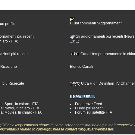
I Tuoi commenti / Aggiornamenti
tuo profilo
ornamenti più recenti
Gli aggiornamenti più recenti (News,
hiaro - FTA)
13°E)
nazioni più recenti
Canali temporaneamente in chiar
i Ricezione
Elenco Canali
i più Ricercate
Ultra High Definition TV Channel
a: Sport, In chiaro - FTA
Frequenze Feed
a: News, In chiaro - FTA
I Feed più recenti
a: Movies, In chiaro - FTA
Forum sul satellite FTA
ngOfSat, except contents shown in some screenshots that belong to their respective 
ons/remarks related to copyright, please contact KingOfSat webmaster.