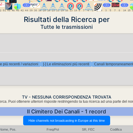
Risultati della Ricerca per
Tutte le trasmissioni
e più recenti / variazioni
[-] Le eliminazioni più recenti
Canali temporaneamente
TV - NESSUNA CORRISPONDENZA TROVATA
cerca. Puoi ottenere ulteriori risposte restringendo la tua ricerca ad una parte del n
Il Cimitero Dei Canali - 1 record
Nome, Pos.
Freq/Pol
SR, FEC
Codifica