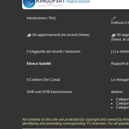
Pagina iniziale
Introduzione / FAQ
Definisci il 
Gli aggiornamenti più recenti (News)
Gli aggi
(News, In c
[+] Aggiunte più recenti / variazioni
[-] Le elimi
Elenco Satelliti
Rapporti d
Il Cimitero Dei Canali
Le Immagin
DAB over DVB transmissions
Italiano
Categori
Categori
Categori
All contents on this site are protected by copyright and owned by Ki
identifying and promoting corresponding TV channels. For all questi