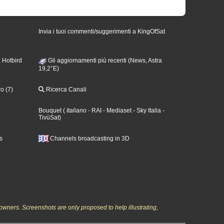
Invia i tuoi commenti/suggerimenti a KingOfSat
 Hotbird
Gli aggiornamenti più recenti (News, Astra
19,2°E)
o (7)
Ricerca Canali
Bouquet
(
Italiano
- RAI
- Mediaset
- Sky Italia
-
TivùSat
)
s
Channels broadcasting in 3D
owners. Screenshots are only proposed to help illustrating,