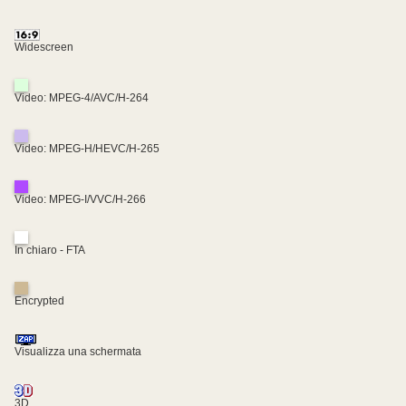
Widescreen
Video: MPEG-4/AVC/H-264
Video: MPEG-H/HEVC/H-265
Video: MPEG-I/VVC/H-266
In chiaro - FTA
Encrypted
Visualizza una schermata
3D