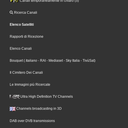
Canali temporaneamente in chiaro (5)
Ricerca Canali
Elenco Satelliti
Rapporti di Ricezione
Elenco Canali
Bouquet
(
Italiano
- RAI
- Mediaset
- Sky Italia
- TivùSat
)
Il Cimitero Dei Canali
Le Immagini più Ricercate
Ultra High Definition TV Channels
Channels broadcasting in 3D
DAB over DVB transmissions