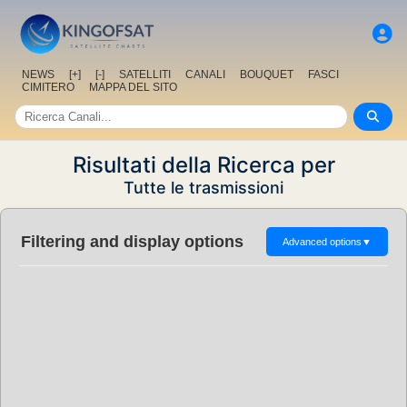
NEWS
[+]
[-]
SATELLITI
CANALI
BOUQUET
FASCI
CIMITERO
MAPPA DEL SITO
Risultati della Ricerca per
Tutte le trasmissioni
Filtering and display options
Advanced options
▼