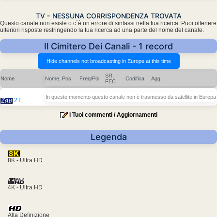
TV - NESSUNA CORRISPONDENZA TROVATA
Questo canale non esiste o c´è un errore di sintassi nella tua ricerca. Puoi ottenere
ulteriori risposte restringendo la tua ricerca ad una parte del nome del canale.
Il Cimitero Dei Canali - 1 record
SR,
Nome
Nome, Pos.
Freq/Pol
Codifica
Agg.
FEC
In questo momento questo canale non è trasmesso da satellite in Europa
2T
I Tuoi commenti / Aggiornamenti
Legenda
8K - Ultra HD
4K - Ultra HD
Alta Definizione