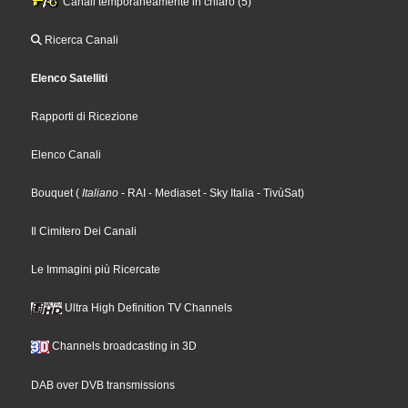
Canali temporaneamente in chiaro (5)
Ricerca Canali
Elenco Satelliti
Rapporti di Ricezione
Elenco Canali
Bouquet
(
Italiano
- RAI
- Mediaset
- Sky Italia
- TivùSat
)
Il Cimitero Dei Canali
Le Immagini più Ricercate
Ultra High Definition TV Channels
Channels broadcasting in 3D
DAB over DVB transmissions