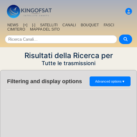
NEWS
[+]
[-]
SATELLITI
CANALI
BOUQUET
FASCI
CIMITERO
MAPPA DEL SITO
Risultati della Ricerca per
Tutte le trasmissioni
Filtering and display options
Advanced options
▼