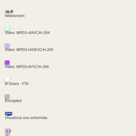
Widescreen
Video: MPEG-4/AVC/H-264
Video: MPEG-H/HEVC/H-265
Video: MPEG-I/VVC/H-266
In chiaro - FTA
Encrypted
Visualizza una schermata
3D