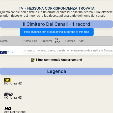
TV - NESSUNA CORRISPONDENZA TROVATA
Questo canale non esiste o c´è un errore di sintassi nella tua ricerca. Puoi ottenere
ulteriori risposte restringendo la tua ricerca ad una parte del nome del canale.
Il Cimitero Dei Canali - 1 record
SR,
Nome
Nome, Pos.
Freq/Pol
Codifica
Agg.
FEC
In questo momento questo canale non è trasmesso da satellite in Europa
2 TV
I Tuoi commenti / Aggiornamenti
Legenda
8K - Ultra HD
4K - Ultra HD
Alta Definizione