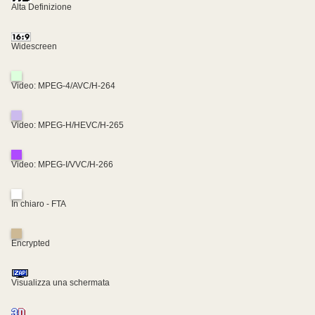
Alta Definizione
Widescreen
Video: MPEG-4/AVC/H-264
Video: MPEG-H/HEVC/H-265
Video: MPEG-I/VVC/H-266
In chiaro - FTA
Encrypted
Visualizza una schermata