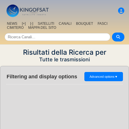
NEWS
[+]
[-]
SATELLITI
CANALI
BOUQUET
FASCI
CIMITERO
MAPPA DEL SITO
Risultati della Ricerca per
Tutte le trasmissioni
Filtering and display options
Advanced options
▼