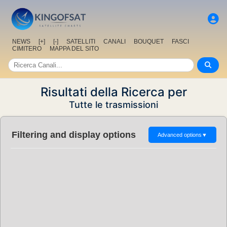
NEWS
[+]
[-]
SATELLITI
CANALI
BOUQUET
FASCI
CIMITERO
MAPPA DEL SITO
Risultati della Ricerca per
Tutte le trasmissioni
Filtering and display options
Advanced options
▼