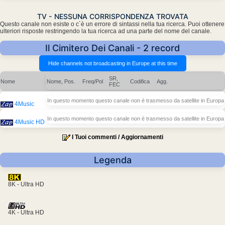
TV - NESSUNA CORRISPONDENZA TROVATA
Questo canale non esiste o c´è un errore di sintassi nella tua ricerca. Puoi ottenere
ulteriori risposte restringendo la tua ricerca ad una parte del nome del canale.
Il Cimitero Dei Canali - 2 record
SR,
Nome
Nome, Pos.
Freq/Pol
Codifica
Agg.
FEC
In questo momento questo canale non è trasmesso da satellite in Europa
4Music
In questo momento questo canale non è trasmesso da satellite in Europa
4Music HD
I Tuoi commenti / Aggiornamenti
Legenda
8K - Ultra HD
4K - Ultra HD