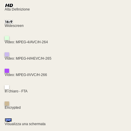
Alta Definizione
Widescreen
Video: MPEG-4/AVC/H-264
Video: MPEG-H/HEVC/H-265
Video: MPEG-I/VVC/H-266
In chiaro - FTA
Encrypted
Visualizza una schermata