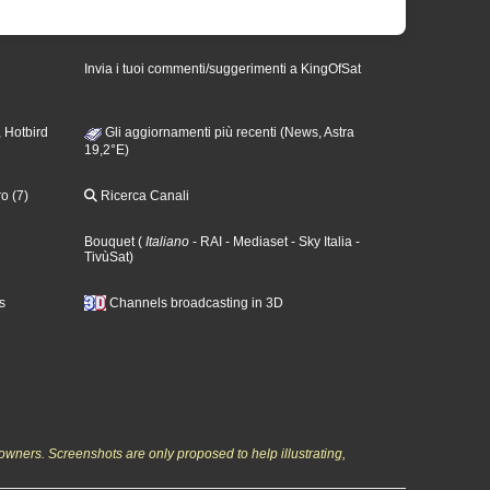
Invia i tuoi commenti/suggerimenti a KingOfSat
 Hotbird
Gli aggiornamenti più recenti (News, Astra
19,2°E)
o (7)
Ricerca Canali
Bouquet
(
Italiano
- RAI
- Mediaset
- Sky Italia
-
TivùSat
)
s
Channels broadcasting in 3D
owners. Screenshots are only proposed to help illustrating,