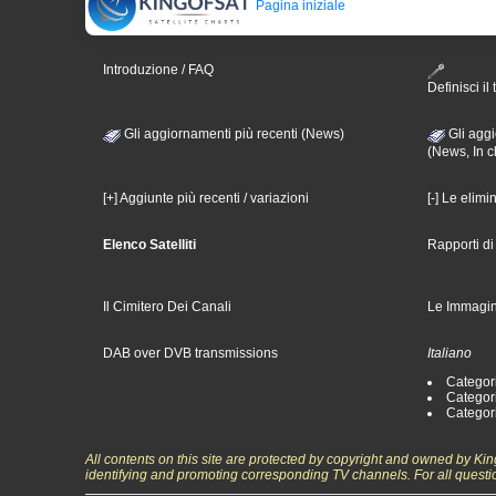
Pagina iniziale
Introduzione / FAQ
Definisci il 
Gli aggiornamenti più recenti (News)
Gli aggi
(News, In c
[+] Aggiunte più recenti / variazioni
[-] Le elimi
Elenco Satelliti
Rapporti d
Il Cimitero Dei Canali
Le Immagin
DAB over DVB transmissions
Italiano
Categori
Categori
Categori
All contents on this site are protected by copyright and owned by Ki
identifying and promoting corresponding TV channels. For all questi