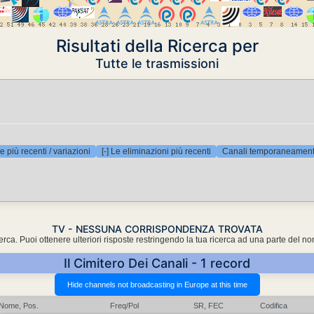
Risultati della Ricerca per
Tutte le trasmissioni
e più recenti / variazioni
[-] Le eliminazioni più recenti
Canali temporaneamente
TV - NESSUNA CORRISPONDENZA TROVATA
cerca. Puoi ottenere ulteriori risposte restringendo la tua ricerca ad una parte del n
Il Cimitero Dei Canali - 1 record
Nome, Pos.
Freq/Pol
SR, FEC
Codifica