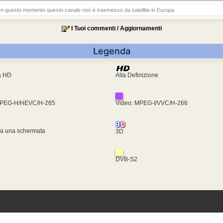
In questo momento questo canale non è trasmesso da satellite in Europa
I Tuoi commenti / Aggiornamenti
Legenda
ra HD
Alta Definizione
MPEG-H/HEVC/H-265
Video: MPEG-I/VVC/H-266
za una schermata
3D
DVB-S2