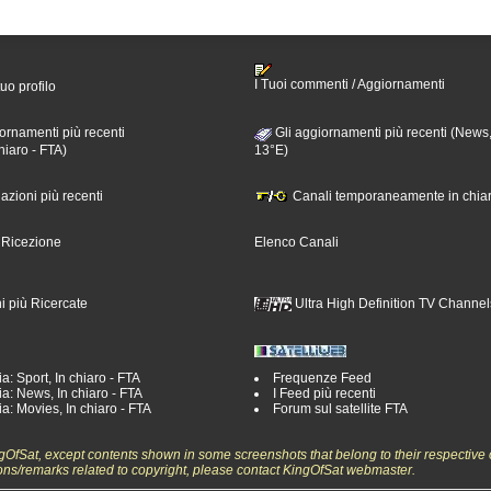
I Tuoi commenti / Aggiornamenti
tuo profilo
ornamenti più recenti
Gli aggiornamenti più recenti (News,
hiaro - FTA)
13°E)
nazioni più recenti
Canali temporaneamente in chiar
i Ricezione
Elenco Canali
i più Ricercate
Ultra High Definition TV Channel
a: Sport, In chiaro - FTA
Frequenze Feed
a: News, In chiaro - FTA
I Feed più recenti
a: Movies, In chiaro - FTA
Forum sul satellite FTA
ngOfSat, except contents shown in some screenshots that belong to their respective 
ons/remarks related to copyright, please contact KingOfSat webmaster.