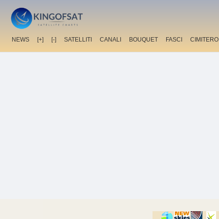
NEWS
[+]
[-]
SATELLITI
CANALI
BOUQUET
FASCI
CIMITERO