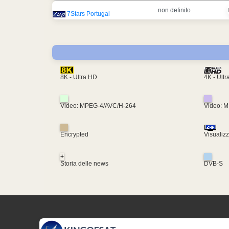
non definito
7Stars Portugal
4K - Ult
8K - Ultra HD
Video: MPEG-4/AVC/H-264
Video: 
Encrypted
Visualiz
+
Storia delle news
DVB-S