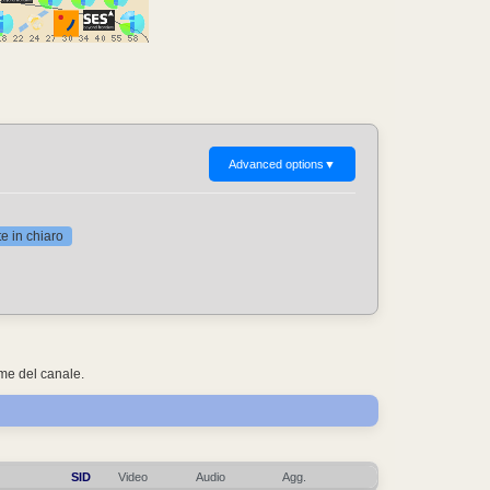
Advanced options
▼
 in chiaro
ome del canale.
SID
Video
Audio
Agg.