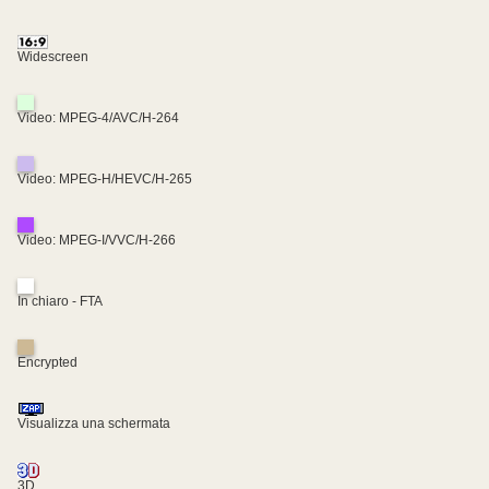
Widescreen
Video: MPEG-4/AVC/H-264
Video: MPEG-H/HEVC/H-265
Video: MPEG-I/VVC/H-266
In chiaro - FTA
Encrypted
Visualizza una schermata
3D