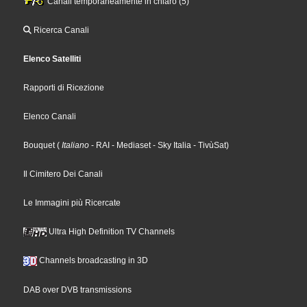
Canali temporaneamente in chiaro (5)
Ricerca Canali
Elenco Satelliti
Rapporti di Ricezione
Elenco Canali
Bouquet
(
Italiano
- RAI
- Mediaset
- Sky Italia
- TivùSat
)
Il Cimitero Dei Canali
Le Immagini più Ricercate
Ultra High Definition TV Channels
Channels broadcasting in 3D
DAB over DVB transmissions