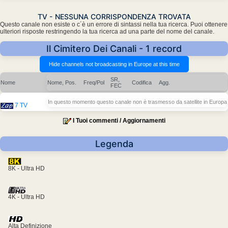
TV - NESSUNA CORRISPONDENZA TROVATA
Questo canale non esiste o c´è un errore di sintassi nella tua ricerca. Puoi ottenere
ulteriori risposte restringendo la tua ricerca ad una parte del nome del canale.
Il Cimitero Dei Canali - 1 record
SR,
Nome
Nome, Pos.
Freq/Pol
Codifica
Agg.
FEC
In questo momento questo canale non è trasmesso da satellite in Europa
7 TV
I Tuoi commenti / Aggiornamenti
Legenda
8K - Ultra HD
4K - Ultra HD
Alta Definizione