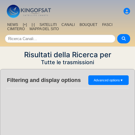
NEWS
[+]
[-]
SATELLITI
CANALI
BOUQUET
FASCI
CIMITERO
MAPPA DEL SITO
Risultati della Ricerca per
Tutte le trasmissioni
Filtering and display options
Advanced options
▼