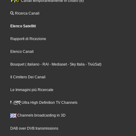
Canali temporaneamente in chiaro (6)
Ricerca Canali
Elenco Satelliti
Rapporti di Ricezione
Elenco Canali
Bouquet
(
Italiano
- RAI
- Mediaset
- Sky Italia
- TivùSat
)
Il Cimitero Dei Canali
Le Immagini più Ricercate
Ultra High Definition TV Channels
Channels broadcasting in 3D
DAB over DVB transmissions