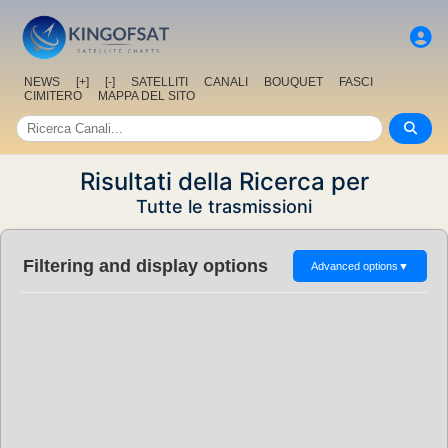
NEWS
[+]
[-]
SATELLITI
CANALI
BOUQUET
FASCI
CIMITERO
MAPPA DEL SITO
Risultati della Ricerca per
Tutte le trasmissioni
Filtering and display options
Advanced options
▼