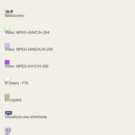
Widescreen
Video: MPEG-4/AVC/H-264
Video: MPEG-H/HEVC/H-265
Video: MPEG-I/VVC/H-266
In chiaro - FTA
Encrypted
Visualizza una schermata
3D