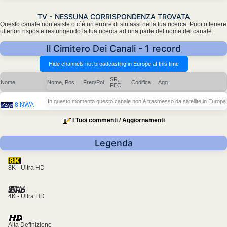
TV - NESSUNA CORRISPONDENZA TROVATA
Questo canale non esiste o c´è un errore di sintassi nella tua ricerca. Puoi ottenere
ulteriori risposte restringendo la tua ricerca ad una parte del nome del canale.
Il Cimitero Dei Canali - 1 record
SR,
Nome
Nome, Pos.
Freq/Pol
Codifica
Agg.
FEC
In questo momento questo canale non è trasmesso da satellite in Europa
8 NWA
I Tuoi commenti / Aggiornamenti
Legenda
8K - Ultra HD
4K - Ultra HD
Alta Definizione