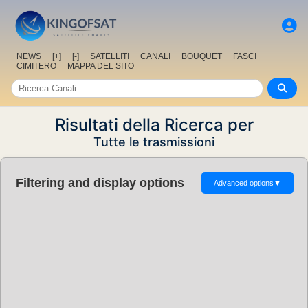
NEWS
[+]
[-]
SATELLITI
CANALI
BOUQUET
FASCI
CIMITERO
MAPPA DEL SITO
Risultati della Ricerca per
Tutte le trasmissioni
Filtering and display options
Advanced options
▼