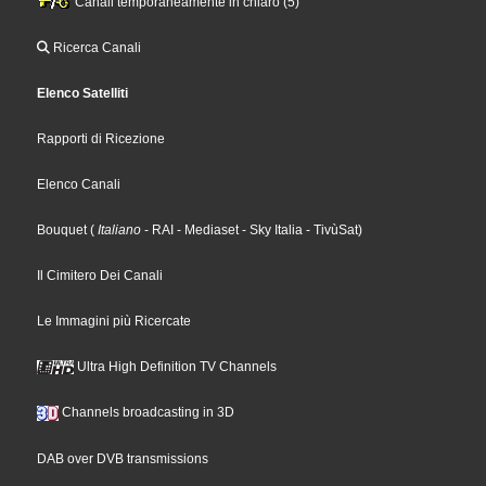
Canali temporaneamente in chiaro (5)
Ricerca Canali
Elenco Satelliti
Rapporti di Ricezione
Elenco Canali
Bouquet
(
Italiano
- RAI
- Mediaset
- Sky Italia
- TivùSat
)
Il Cimitero Dei Canali
Le Immagini più Ricercate
Ultra High Definition TV Channels
Channels broadcasting in 3D
DAB over DVB transmissions