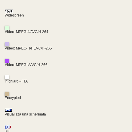
Widescreen
Video: MPEG-4/AVC/H-264
Video: MPEG-H/HEVC/H-265
Video: MPEG-I/VVC/H-266
In chiaro - FTA
Encrypted
Visualizza una schermata
3D