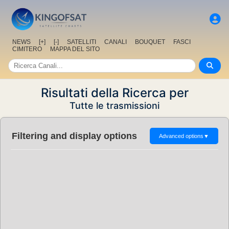
NEWS
[+]
[-]
SATELLITI
CANALI
BOUQUET
FASCI
CIMITERO
MAPPA DEL SITO
Risultati della Ricerca per
Tutte le trasmissioni
Filtering and display options
Advanced options
▼