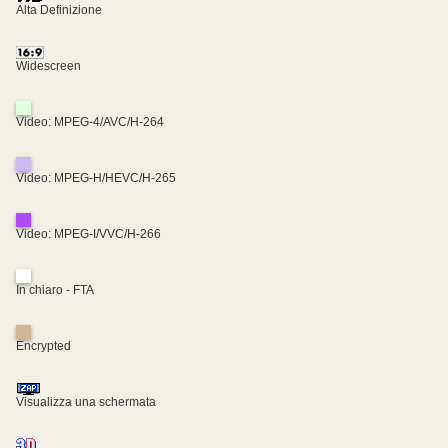
Alta Definizione
Widescreen
Video: MPEG-4/AVC/H-264
Video: MPEG-H/HEVC/H-265
Video: MPEG-I/VVC/H-266
In chiaro - FTA
Encrypted
Visualizza una schermata