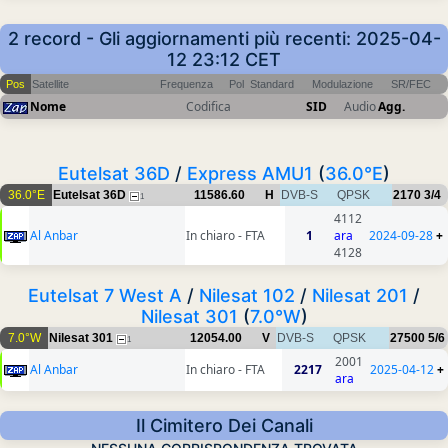
2 record - Gli aggiornamenti più recenti: 2025-04-
12 23:12 CET
Pos
Satellite
Frequenza
Pol
Standard
Modulazione
SR/FEC
Nome
Codifica
SID
Audio
Agg.
Eutelsat 36D
/
Express AMU1
(
36.0°E
)
36.0°E
Eutelsat 36D
11586.60
H
DVB-S
QPSK
2170
3/4
1
4112
Al Anbar
In chiaro - FTA
1
ara
2024-09-28
+
4128
Eutelsat 7 West A
/
Nilesat 102
/
Nilesat 201
/
Nilesat 301
(
7.0°W
)
7.0°W
Nilesat 301
12054.00
V
DVB-S
QPSK
27500
5/6
1
2001
Al Anbar
In chiaro - FTA
2217
2025-04-12
+
ara
Il Cimitero Dei Canali