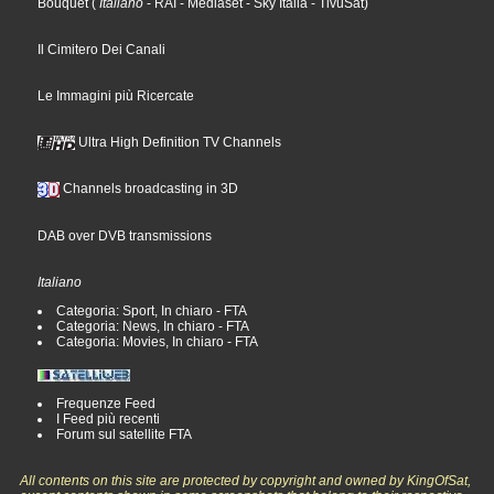
Bouquet
(
Italiano
- RAI
- Mediaset
- Sky Italia
- TivùSat
)
Il Cimitero Dei Canali
Le Immagini più Ricercate
Ultra High Definition TV Channels
Channels broadcasting in 3D
DAB over DVB transmissions
Italiano
Categoria: Sport, In chiaro - FTA
Categoria: News, In chiaro - FTA
Categoria: Movies, In chiaro - FTA
Frequenze Feed
I Feed più recenti
Forum sul satellite FTA
All contents on this site are protected by copyright and owned by KingOfSat,