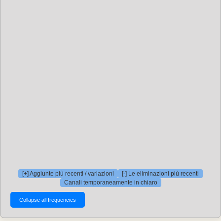
[+] Aggiunte più recenti / variazioni
[-] Le eliminazioni più recenti
Canali temporaneamente in chiaro