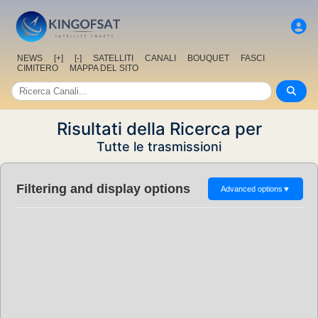
NEWS
[+]
[-]
SATELLITI
CANALI
BOUQUET
FASCI
CIMITERO
MAPPA DEL SITO
Risultati della Ricerca per
Tutte le trasmissioni
Filtering and display options
Advanced options
▼