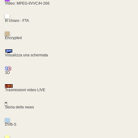
Video: MPEG-I/VVC/H-266
In chiaro - FTA
Encrypted
Visualizza una schermata
3D
Trasmissioni video LIVE
+
Storia delle news
DVB-S