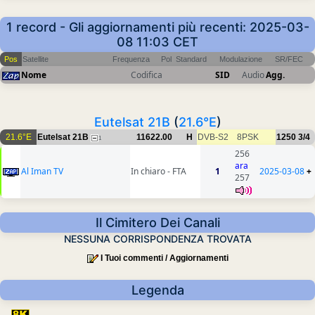
1 record - Gli aggiornamenti più recenti: 2025-03-
08 11:03 CET
Pos
Satellite
Frequenza
Pol
Standard
Modulazione
SR/FEC
Nome
Codifica
SID
Audio
Agg.
Eutelsat 21B
(
21.6°E
)
21.6°E
Eutelsat 21B
11622.00
H
DVB-S2
8PSK
1250
3/4
1
256
ara
Al Iman TV
In chiaro - FTA
1
2025-03-08
+
257
Il Cimitero Dei Canali
NESSUNA CORRISPONDENZA TROVATA
I Tuoi commenti / Aggiornamenti
Legenda