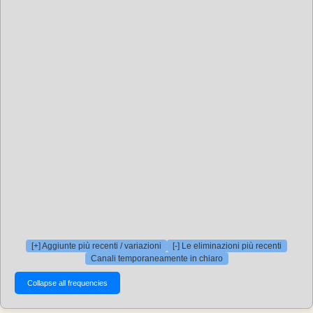
[+] Aggiunte più recenti / variazioni
[-] Le eliminazioni più recenti
Canali temporaneamente in chiaro