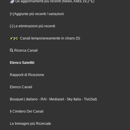
Gli aggiornamenti più recenti (News, Astra 19,2°E)
[+] Aggiunte più recenti / variazioni
[-] Le eliminazioni più recenti
Canali temporaneamente in chiaro (5)
Ricerca Canali
Elenco Satelliti
Rapporti di Ricezione
Elenco Canali
Bouquet
(
Italiano
- RAI
- Mediaset
- Sky Italia
- TivùSat
)
Il Cimitero Dei Canali
Le Immagini più Ricercate