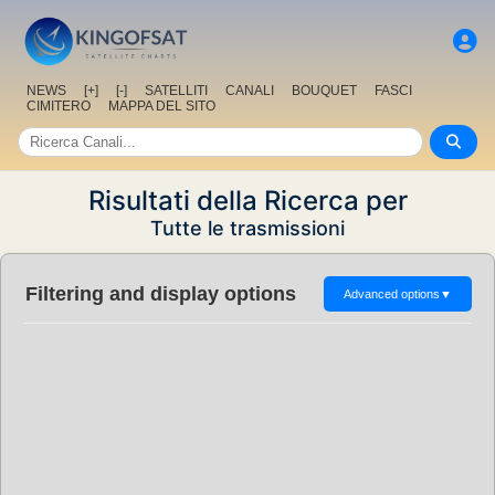
NEWS
[+]
[-]
SATELLITI
CANALI
BOUQUET
FASCI
CIMITERO
MAPPA DEL SITO
Risultati della Ricerca per
Tutte le trasmissioni
Filtering and display options
Advanced options
▼