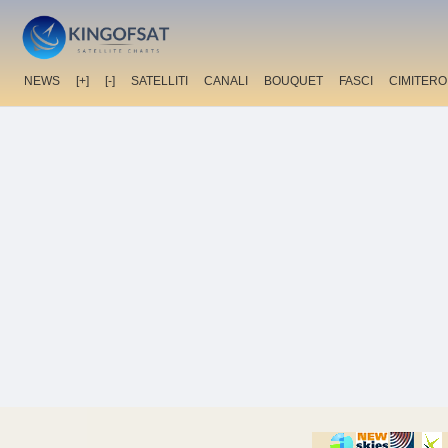
NEWS
[+]
[-]
SATELLITI
CANALI
BOUQUET
FASCI
CIMITERO