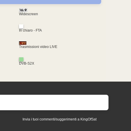
Widescreen
In chiaro - FTA
Trasmissioni video LIVE
DVB-S2X
Invia i tuoi commenti/suggerimenti a KingOfSat