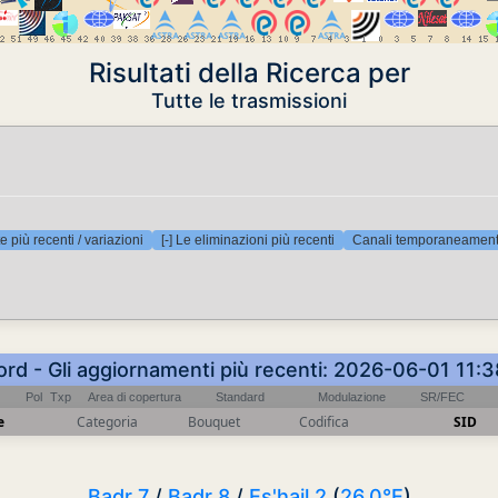
Risultati della Ricerca per
Tutte le trasmissioni
e più recenti / variazioni
[-] Le eliminazioni più recenti
Canali temporaneamente
ord - Gli aggiornamenti più recenti: 2026-06-01 11:
Pol
Txp
Area di copertura
Standard
Modulazione
SR/FEC
e
Categoria
Bouquet
Codifica
SID
Badr 7
/
Badr 8
/
Es'hail 2
(
26.0°E
)