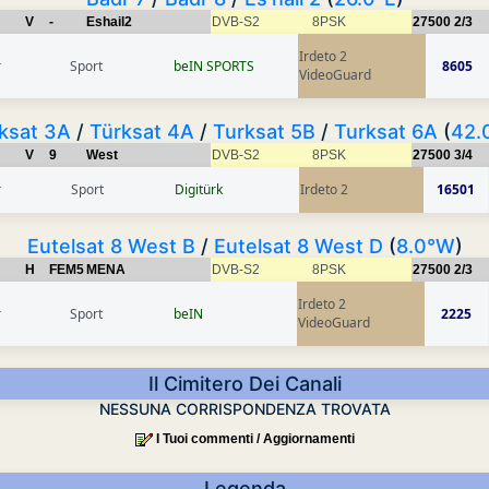
V
-
Eshail2
DVB-S2
8PSK
27500
2/3
Irdeto 2
r
Sport
beIN SPORTS
8605
VideoGuard
ksat 3A
/
Türksat 4A
/
Turksat 5B
/
Turksat 6A
(
42.
V
9
West
DVB-S2
8PSK
27500
3/4
r
Sport
Digitürk
Irdeto 2
16501
Eutelsat 8 West B
/
Eutelsat 8 West D
(
8.0°W
)
H
FEM5
MENA
DVB-S2
8PSK
27500
2/3
Irdeto 2
r
Sport
beIN
2225
VideoGuard
Il Cimitero Dei Canali
NESSUNA CORRISPONDENZA TROVATA
I Tuoi commenti / Aggiornamenti
Legenda