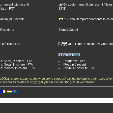
ornamenti più recenti
Gli aggiornamenti più recenti (News,
hiaro - FTA)
13°E)
nazioni più recenti
Canali temporaneamente in chiar
i Ricezione
Elenco Canali
i più Ricercate
Ultra High Definition TV Channel
a: Sport, In chiaro - FTA
Frequenze Feed
a: News, In chiaro - FTA
I Feed più recenti
a: Movies, In chiaro - FTA
Forum sul satellite FTA
ngOfSat, except contents shown in some screenshots that belong to their respective 
ons/remarks related to copyright, please contact KingOfSat webmaster.