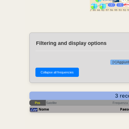
Filtering and display options
[+] Aggiunt
3 rec
Pos
Satellite
Frequenza
Nome
Paes