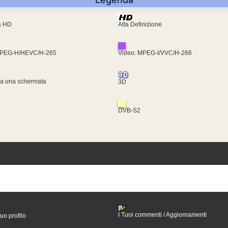
ra HD
Alta Definizione
MPEG-H/HEVC/H-265
Video: MPEG-I/VVC/H-266
za una schermata
3D
DVB-S2
I Tuoi commenti / Aggiornamenti
tuo profilo