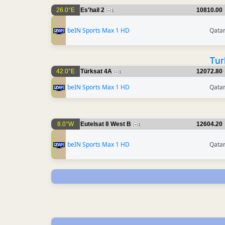
26.0°E
Es'hail 2
10810.00
1
beIN Sports Max 1 HD
Qata
Tur
42.0°E
Türksat 4A
12072.80
1
beIN Sports Max 1 HD
Qata
8.0°W
Eutelsat 8 West B
12604.20
1
beIN Sports Max 1 HD
Qata