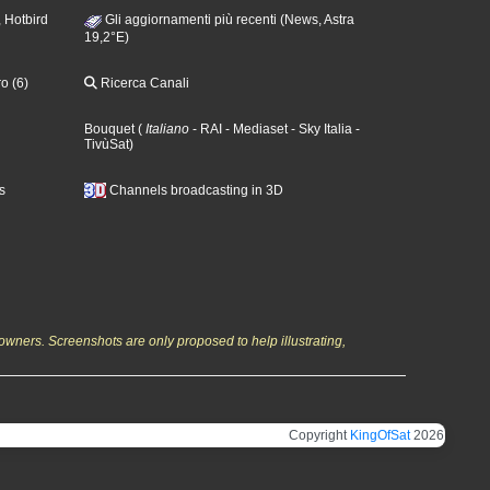
 Hotbird
Gli aggiornamenti più recenti (News, Astra
19,2°E)
o (6)
Ricerca Canali
Bouquet
(
Italiano
- RAI
- Mediaset
- Sky Italia
-
TivùSat
)
s
Channels broadcasting in 3D
owners. Screenshots are only proposed to help illustrating,
Copyright
KingOfSat
2026