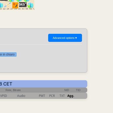
Advanced options
▼
 in chiaro
38 CET
Rete, Bitrate
NID
TID
VPID
Audio
PMT
PCR
TXT
Agg.