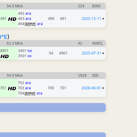
54.5 Mb/s
224
8060
492
ara
491
493
ara
490
491
2025-12-11
+
494
ara
0°E
)
61.3 Mb/s
42
40901
4901
3401
tur
54
4901
2025-07-31
+
3501
vo
54.5 Mb/s
1918
300
702
ara
701
703
ara
700
701
2026-06-01
+
704
ara