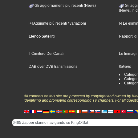
Gli aggiornamenti più recenti (News)
Gli aggi
(News, In c
[+] Aggiunte più recenti / variazioni
[-] Le elimi
Elenco Satelliti
Rapporti d
Il Cimitero Dei Canali
Le Immagin
DAB over DVB transmissions
Italiano
Categori
Categori
Categori
All contents on this site are protected by copyright and owned by Ki
identifying and promoting corresponding TV channels. For all questi
6485 Zapper stanno navigando su KingOfSat