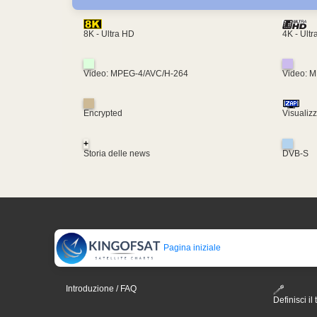
4K - Ult
8K - Ultra HD
Video: MPEG-4/AVC/H-264
Video: 
Encrypted
Visualiz
+
Storia delle news
DVB-S
Pagina iniziale
Introduzione / FAQ
Definisci il 