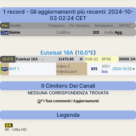
1 record - Gli aggiornamenti più recenti: 2024-10-
03 02:24 CET
Pos
Satellite
Frequenza
Pol
Standard
Modulazione
SR/FEC
Nome
Codifica
SID
Audio
Agg.
Eutelsat 16A
(
16.0°E
)
16.0°E
Eutelsat 16A
11470.80
H
DVB-S2
8PSK
30000
3/4
1
Irdeto 2
3551
BHT 1
855
2024-10-03
+
VideoGuard
bos
Il Cimitero Dei Canali
NESSUNA CORRISPONDENZA TROVATA
I Tuoi commenti / Aggiornamenti
Legenda
8K - Ultra HD