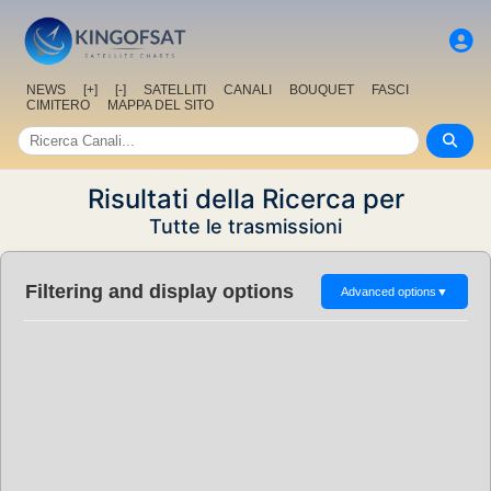
NEWS
[+]
[-]
SATELLITI
CANALI
BOUQUET
FASCI
CIMITERO
MAPPA DEL SITO
Risultati della Ricerca per
Tutte le trasmissioni
Filtering and display options
Advanced options
▼