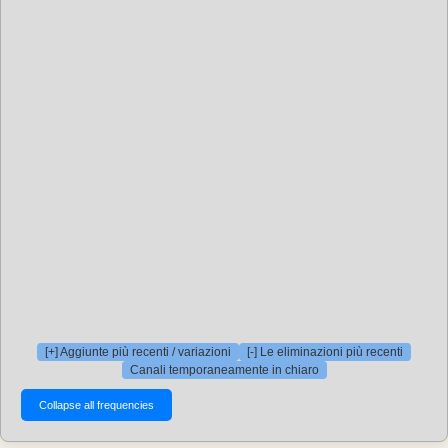
[+] Aggiunte più recenti / variazioni
[-] Le eliminazioni più recenti
Canali temporaneamente in chiaro