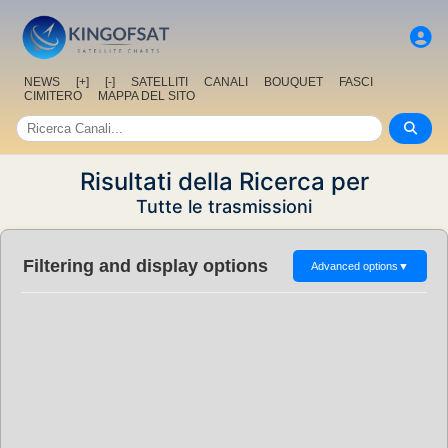
NEWS
[+]
[-]
SATELLITI
CANALI
BOUQUET
FASCI
CIMITERO
MAPPA DEL SITO
Risultati della Ricerca per
Tutte le trasmissioni
Filtering and display options
Advanced options
▼