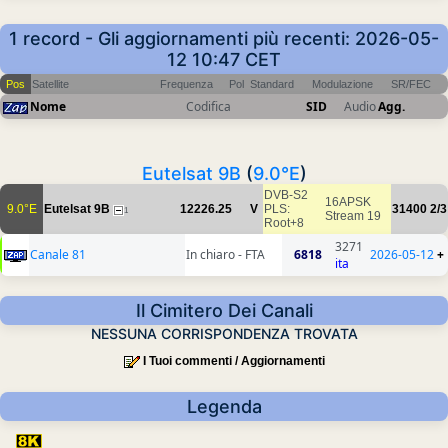
1 record - Gli aggiornamenti più recenti: 2026-05-
12 10:47 CET
Pos
Satellite
Frequenza
Pol
Standard
Modulazione
SR/FEC
Nome
Codifica
SID
Audio
Agg.
Eutelsat 9B
(
9.0°E
)
DVB-S2
16APSK
9.0°E
Eutelsat 9B
12226.25
V
PLS:
31400
2/3
1
Stream 19
Root+8
3271
Canale 81
In chiaro - FTA
6818
2026-05-12
+
ita
Il Cimitero Dei Canali
NESSUNA CORRISPONDENZA TROVATA
I Tuoi commenti / Aggiornamenti
Legenda