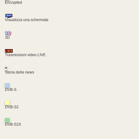
Encrypted
Visualizza una schermata
3D
Trasmissioni video LIVE
+
Storia delle news
DVB-S
DVB-S2
DVB-S2X