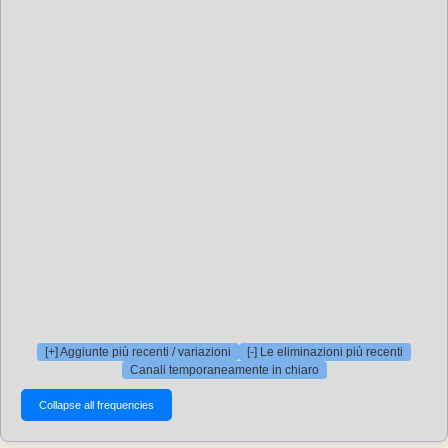
[+] Aggiunte più recenti / variazioni
[-] Le eliminazioni più recenti
Canali temporaneamente in chiaro