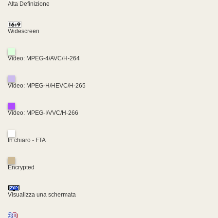
Alta Definizione
Widescreen
Video: MPEG-4/AVC/H-264
Video: MPEG-H/HEVC/H-265
Video: MPEG-I/VVC/H-266
In chiaro - FTA
Encrypted
Visualizza una schermata