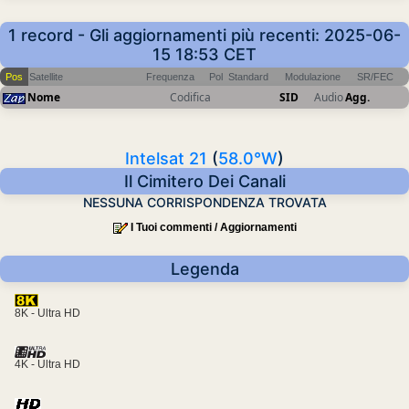
1 record - Gli aggiornamenti più recenti: 2025-06-
15 18:53 CET
Pos
Satellite
Frequenza
Pol
Standard
Modulazione
SR/FEC
Nome
Codifica
SID
Audio
Agg.
Intelsat 21
(
58.0°W
)
Il Cimitero Dei Canali
NESSUNA CORRISPONDENZA TROVATA
I Tuoi commenti / Aggiornamenti
Legenda
8K - Ultra HD
4K - Ultra HD