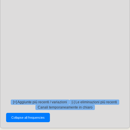
[+] Aggiunte più recenti / variazioni
[-] Le eliminazioni più recenti
Canali temporaneamente in chiaro