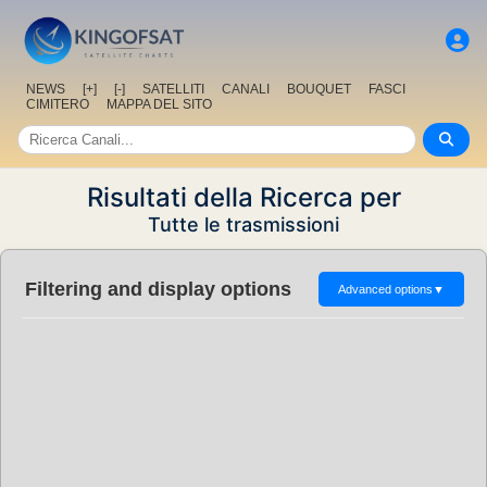
NEWS
[+]
[-]
SATELLITI
CANALI
BOUQUET
FASCI
CIMITERO
MAPPA DEL SITO
Risultati della Ricerca per
Tutte le trasmissioni
Filtering and display options
Advanced options
▼