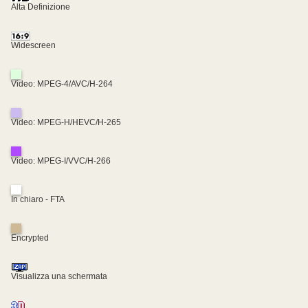
Alta Definizione
Widescreen
Video: MPEG-4/AVC/H-264
Video: MPEG-H/HEVC/H-265
Video: MPEG-I/VVC/H-266
In chiaro - FTA
Encrypted
Visualizza una schermata