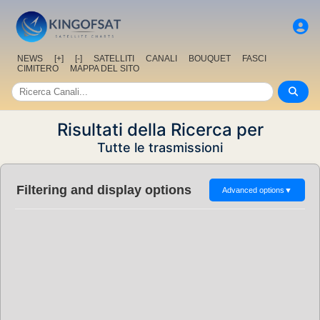
NEWS
[+]
[-]
SATELLITI
CANALI
BOUQUET
FASCI
CIMITERO
MAPPA DEL SITO
Risultati della Ricerca per
Tutte le trasmissioni
Filtering and display options
Advanced options
▼