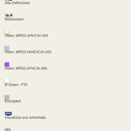
Alta Definizione
Widescreen
Video: MPEG-4/AVC/H-264
Video: MPEG-H/HEVC/H-265
Video: MPEG-I/VVC/H-266
In chiaro - FTA
Encrypted
Visualizza una schermata