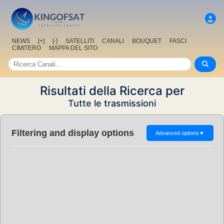
NEWS
[+]
[-]
SATELLITI
CANALI
BOUQUET
FASCI
CIMITERO
MAPPA DEL SITO
Risultati della Ricerca per
Tutte le trasmissioni
Filtering and display options
Advanced options
▼