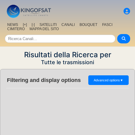
NEWS
[+]
[-]
SATELLITI
CANALI
BOUQUET
FASCI
CIMITERO
MAPPA DEL SITO
Risultati della Ricerca per
Tutte le trasmissioni
Filtering and display options
Advanced options
▼