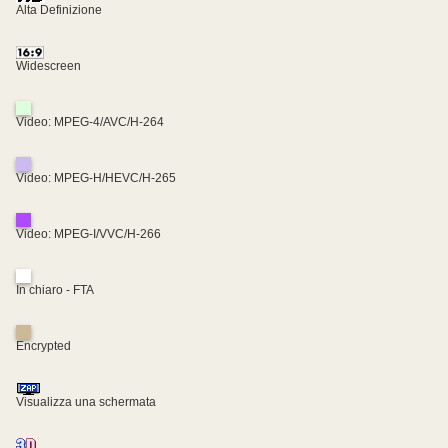
Alta Definizione
Widescreen
Video: MPEG-4/AVC/H-264
Video: MPEG-H/HEVC/H-265
Video: MPEG-I/VVC/H-266
In chiaro - FTA
Encrypted
Visualizza una schermata