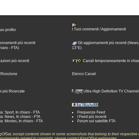
I Tuoi commenti / Aggiornamenti
tuo profilo
ornamenti più recenti
Gli aggiornamenti più recenti (News,
hiaro - FTA)
13°E)
nazioni più recenti
Canali temporaneamente in chiar
i Ricezione
Elenco Canali
i più Ricercate
Ultra High Definition TV Channel
a: Sport, In chiaro - FTA
Frequenze Feed
a: News, In chiaro - FTA
I Feed più recenti
a: Movies, In chiaro - FTA
Forum sul satellite FTA
ngOfSat, except contents shown in some screenshots that belong to their respective 
ons/remarks related to copyright, please contact KingOfSat webmaster.