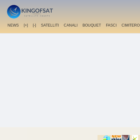
NEWS
[+]
[-]
SATELLITI
CANALI
BOUQUET
FASCI
CIMITERO