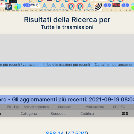
Risultati della Ricerca per
Tutte le trasmissioni
e più recenti / variazioni
[-] Le eliminazioni più recenti
Canali temporaneamente
ord - Gli aggiornamenti più recenti: 2021-09-19 08:
Pol
Txp
Area di copertura
Standard
Modulazione
SR/FEC
e
Categoria
Bouquet
Codifica
SID
SES 14
(
47.5°W
)