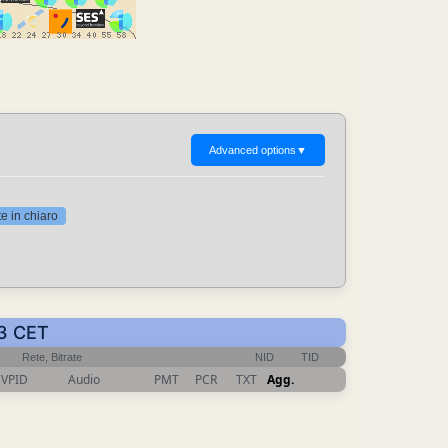
Advanced options
▼
 in chiaro
03 CET
Rete, Bitrate
NID
TID
VPID
Audio
PMT
PCR
TXT
Agg.