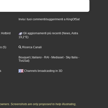
Invia i tuoi commenti/suggerimenti a KingOfSat
 Hotbird
Gli aggiornamenti più recenti (News, Astra
19,2°E)
o (5)
Ricerca Canali
Bouquet
(
Italiano
- RAI
- Mediaset
- Sky Italia
-
TivùSat
)
s
Channels broadcasting in 3D
owners. Screenshots are only proposed to help illustrating,