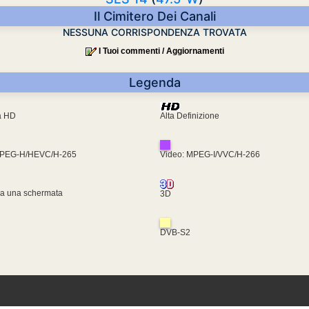
Il Cimitero Dei Canali
NESSUNA CORRISPONDENZA TROVATA
I Tuoi commenti / Aggiornamenti
Legenda
ra HD
Alta Definizione
MPEG-H/HEVC/H-265
Video: MPEG-I/VVC/H-266
za una schermata
3D
DVB-S2