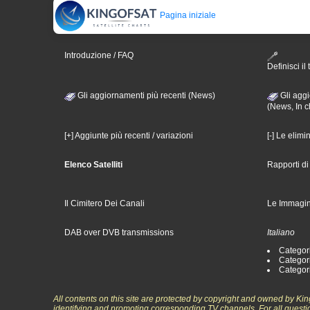
Pagina iniziale
Introduzione / FAQ
Definisci il 
Gli aggiornamenti più recenti (News)
Gli aggi
(News, In c
[+] Aggiunte più recenti / variazioni
[-] Le elimi
Elenco Satelliti
Rapporti d
Il Cimitero Dei Canali
Le Immagin
DAB over DVB transmissions
Italiano
Categori
Categori
Categori
All contents on this site are protected by copyright and owned by Ki
identifying and promoting corresponding TV channels. For all questi