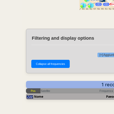
Filtering and display options
[+] Aggiunt
1 rec
Pos
Satellite
Frequenza
Nome
Paes