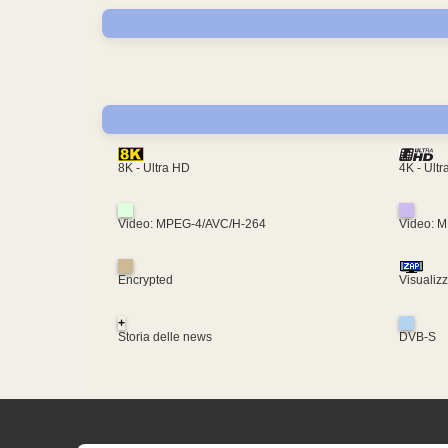
4K - Ult
8K - Ultra HD
Video: MPEG-4/AVC/H-264
Video: 
Encrypted
Visualiz
+
Storia delle news
DVB-S