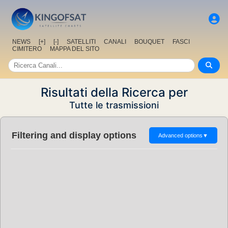
NEWS
[+]
[-]
SATELLITI
CANALI
BOUQUET
FASCI
CIMITERO
MAPPA DEL SITO
Risultati della Ricerca per
Tutte le trasmissioni
Filtering and display options
Advanced options
▼