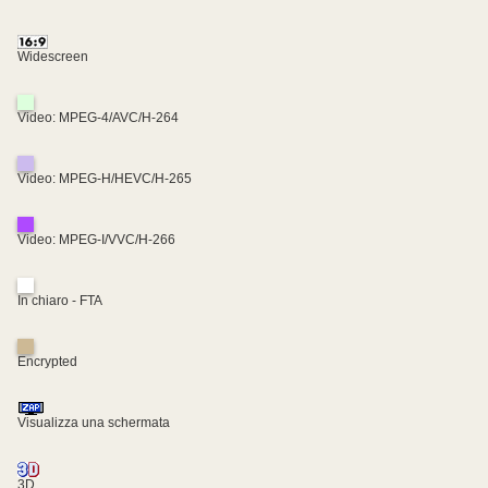
Widescreen
Video: MPEG-4/AVC/H-264
Video: MPEG-H/HEVC/H-265
Video: MPEG-I/VVC/H-266
In chiaro - FTA
Encrypted
Visualizza una schermata
3D