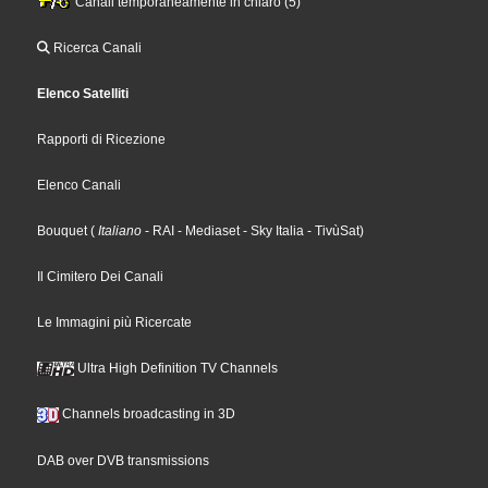
Canali temporaneamente in chiaro (5)
Ricerca Canali
Elenco Satelliti
Rapporti di Ricezione
Elenco Canali
Bouquet
(
Italiano
- RAI
- Mediaset
- Sky Italia
- TivùSat
)
Il Cimitero Dei Canali
Le Immagini più Ricercate
Ultra High Definition TV Channels
Channels broadcasting in 3D
DAB over DVB transmissions