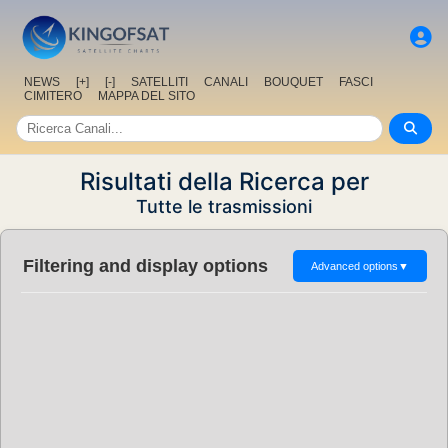
NEWS
[+]
[-]
SATELLITI
CANALI
BOUQUET
FASCI
CIMITERO
MAPPA DEL SITO
Risultati della Ricerca per
Tutte le trasmissioni
Filtering and display options
Advanced options
▼