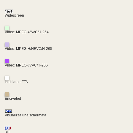
Widescreen
Video: MPEG-4/AVC/H-264
Video: MPEG-H/HEVC/H-265
Video: MPEG-I/VVC/H-266
In chiaro - FTA
Encrypted
Visualizza una schermata
3D