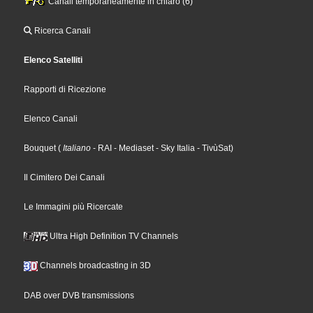
Canali temporaneamente in chiaro (6)
Ricerca Canali
Elenco Satelliti
Rapporti di Ricezione
Elenco Canali
Bouquet
(
Italiano
- RAI
- Mediaset
- Sky Italia
- TivùSat
)
Il Cimitero Dei Canali
Le Immagini più Ricercate
Ultra High Definition TV Channels
Channels broadcasting in 3D
DAB over DVB transmissions