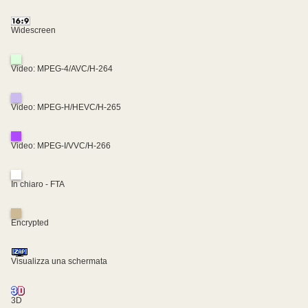
Widescreen
Video: MPEG-4/AVC/H-264
Video: MPEG-H/HEVC/H-265
Video: MPEG-I/VVC/H-266
In chiaro - FTA
Encrypted
Visualizza una schermata
3D