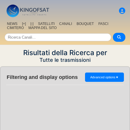
NEWS
[+]
[-]
SATELLITI
CANALI
BOUQUET
FASCI
CIMITERO
MAPPA DEL SITO
Risultati della Ricerca per
Tutte le trasmissioni
Filtering and display options
Advanced options
▼