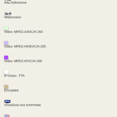
Alta Definizione
Widescreen
Video: MPEG-4/AVC/H-264
Video: MPEG-H/HEVC/H-265
Video: MPEG-I/VVC/H-266
In chiaro - FTA
Encrypted
Visualizza una schermata