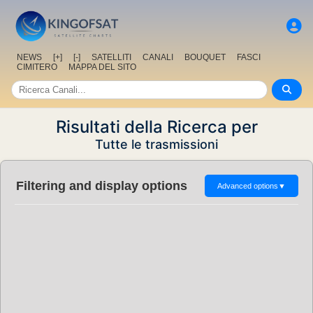
NEWS
[+]
[-]
SATELLITI
CANALI
BOUQUET
FASCI
CIMITERO
MAPPA DEL SITO
Risultati della Ricerca per
Tutte le trasmissioni
Filtering and display options
Advanced options
▼