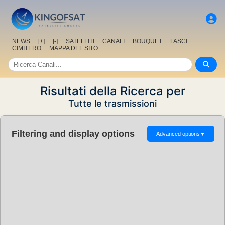
NEWS
[+]
[-]
SATELLITI
CANALI
BOUQUET
FASCI
CIMITERO
MAPPA DEL SITO
Risultati della Ricerca per
Tutte le trasmissioni
Filtering and display options
Advanced options
▼