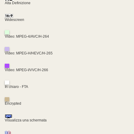
Alta Definizione
Widescreen
Video: MPEG-4/AVC/H-264
Video: MPEG-H/HEVC/H-265
Video: MPEG-I/VVC/H-266
In chiaro - FTA
Encrypted
Visualizza una schermata