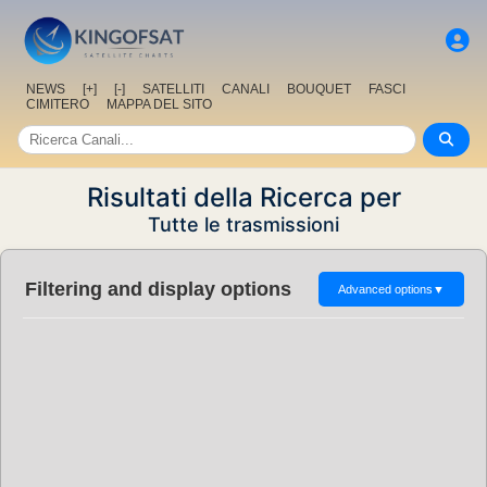
NEWS
[+]
[-]
SATELLITI
CANALI
BOUQUET
FASCI
CIMITERO
MAPPA DEL SITO
Risultati della Ricerca per
Tutte le trasmissioni
Filtering and display options
Advanced options
▼