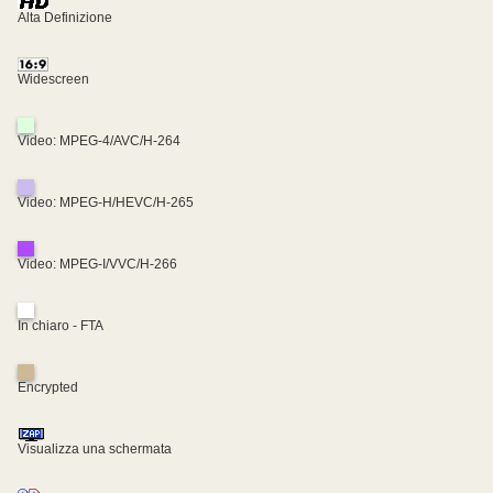
Alta Definizione
Widescreen
Video: MPEG-4/AVC/H-264
Video: MPEG-H/HEVC/H-265
Video: MPEG-I/VVC/H-266
In chiaro - FTA
Encrypted
Visualizza una schermata