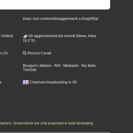
Invia i tuoi commenti/suggerimenti a KingOfSat
 Hotbird
Gli aggiornamenti più recenti (News, Astra
19,2°E)
o (5)
Ricerca Canali
Bouquet
(
Italiano
- RAI
- Mediaset
- Sky Italia
-
TivùSat
)
s
Channels broadcasting in 3D
owners. Screenshots are only proposed to help illustrating,