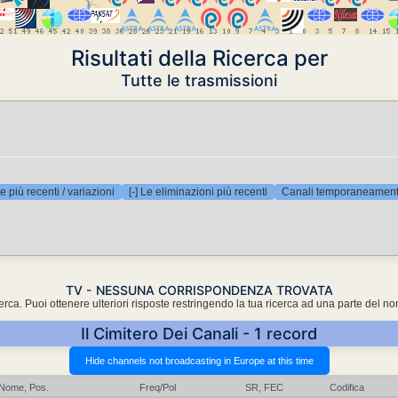
Risultati della Ricerca per
Tutte le trasmissioni
e più recenti / variazioni
[-] Le eliminazioni più recenti
Canali temporaneamente
TV - NESSUNA CORRISPONDENZA TROVATA
cerca. Puoi ottenere ulteriori risposte restringendo la tua ricerca ad una parte del n
Il Cimitero Dei Canali - 1 record
Nome, Pos.
Freq/Pol
SR, FEC
Codifica