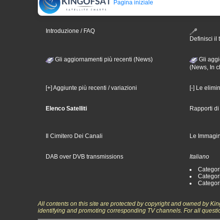
Pagina iniziale
Introduzione / FAQ
Definisci il 
Gli aggiornamenti più recenti (News)
Gli aggi
(News, In c
[+] Aggiunte più recenti / variazioni
[-] Le elimi
Elenco Satelliti
Rapporti d
Il Cimitero Dei Canali
Le Immagin
DAB over DVB transmissions
Italiano
Categori
Categori
Categori
All contents on this site are protected by copyright and owned by Ki
identifying and promoting corresponding TV channels. For all questi