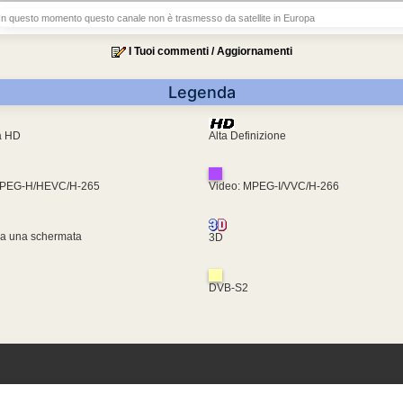
In questo momento questo canale non è trasmesso da satellite in Europa
I Tuoi commenti / Aggiornamenti
Legenda
ra HD
Alta Definizione
MPEG-H/HEVC/H-265
Video: MPEG-I/VVC/H-266
za una schermata
3D
DVB-S2