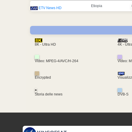
Etiopia
ETV News HD
4K - Ult
8K - Ultra HD
Video: MPEG-4/AVC/H-264
Video: 
Encrypted
Visualiz
+
Storia delle news
DVB-S