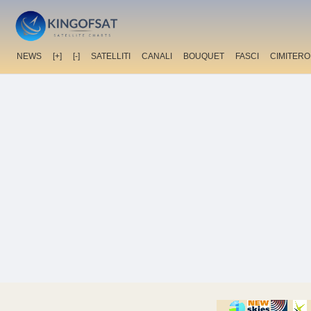
NEWS
[+]
[-]
SATELLITI
CANALI
BOUQUET
FASCI
CIMITERO