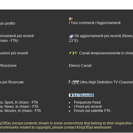
I Tuoi commenti / Aggiornamenti
tuo profilo
ornamenti più recenti
Gli aggiornamenti più recenti (News,
hiaro - FTA)
13°E)
nazioni più recenti
Canali temporaneamente in chiar
i Ricezione
Elenco Canali
i più Ricercate
Ultra High Definition TV Channel
a: Sport, In chiaro - FTA
Frequenze Feed
a: News, In chiaro - FTA
I Feed più recenti
a: Movies, In chiaro - FTA
Forum sul satellite FTA
ngOfSat, except contents shown in some screenshots that belong to their respective 
ons/remarks related to copyright, please contact KingOfSat webmaster.