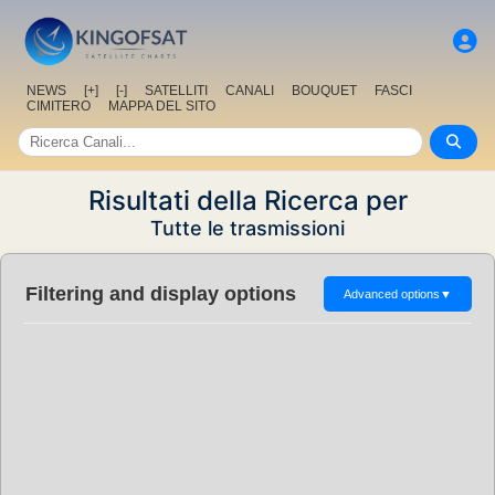
NEWS
[+]
[-]
SATELLITI
CANALI
BOUQUET
FASCI
CIMITERO
MAPPA DEL SITO
Risultati della Ricerca per
Tutte le trasmissioni
Filtering and display options
Advanced options
▼