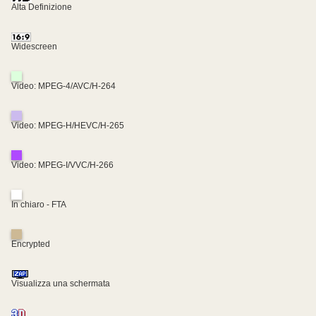
Alta Definizione
Widescreen
Video: MPEG-4/AVC/H-264
Video: MPEG-H/HEVC/H-265
Video: MPEG-I/VVC/H-266
In chiaro - FTA
Encrypted
Visualizza una schermata