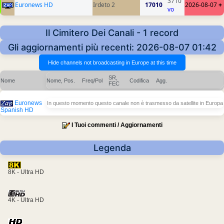
3710
Euronews HD
Irdeto 2
17010
2026-08-07
+
vo
Il Cimitero Dei Canali - 1 record
Gli aggiornamenti più recenti: 2026-08-07 01:42
SR,
Nome
Nome, Pos.
Freq/Pol
Codifica
Agg.
FEC
Euronews
In questo momento questo canale non è trasmesso da satellite in Europa
Spanish HD
I Tuoi commenti / Aggiornamenti
Legenda
8K - Ultra HD
4K - Ultra HD