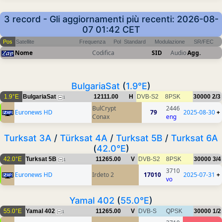
3 record - Gli aggiornamenti più recenti: 2026-08-
07 01:42 CET
Pos
Satellite
Frequenza
Pol
Standard
Modulazione
SR/FEC
Nome
Codifica
SID
Audio
Agg.
BulgariaSat
(
1.9°E
)
1.9°E
BulgariaSat
12111.00
H
DVB-S2
8PSK
30000
2/3
1
BulCrypt
2446
Euronews HD
79
2025-08-30
+
Conax
eng
Turksat 3A
/
Türksat 4A
/
Turksat 5B
/
Turksat 6A
(
42.0°E
)
42.0°E
Turksat 5B
11265.00
V
DVB-S2
8PSK
30000
3/4
1
3710
Euronews HD
Irdeto 2
17010
2025-07-31
+
vo
Yamal 402
(
55.0°E
)
55.0°E
Yamal 402
11265.00
V
DVB-S
QPSK
30000
1/2
1