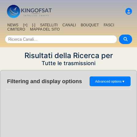
NEWS
[+]
[-]
SATELLITI
CANALI
BOUQUET
FASCI
CIMITERO
MAPPA DEL SITO
Risultati della Ricerca per
Tutte le trasmissioni
Filtering and display options
Advanced options
▼