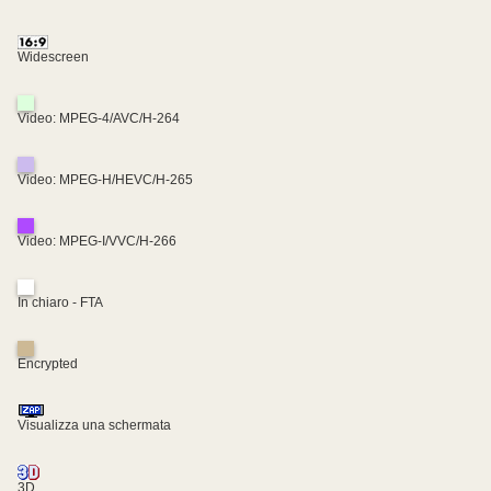
Widescreen
Video: MPEG-4/AVC/H-264
Video: MPEG-H/HEVC/H-265
Video: MPEG-I/VVC/H-266
In chiaro - FTA
Encrypted
Visualizza una schermata
3D