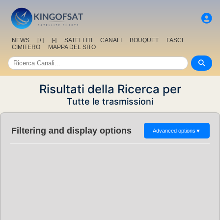
NEWS
[+]
[-]
SATELLITI
CANALI
BOUQUET
FASCI
CIMITERO
MAPPA DEL SITO
Risultati della Ricerca per
Tutte le trasmissioni
Filtering and display options
Advanced options
▼