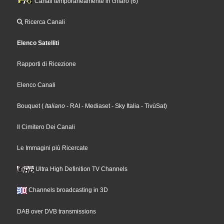
Canali temporaneamente in chiaro (6)
Ricerca Canali
Elenco Satelliti
Rapporti di Ricezione
Elenco Canali
Bouquet
(
Italiano
- RAI
- Mediaset
- Sky Italia
- TivùSat
)
Il Cimitero Dei Canali
Le Immagini più Ricercate
Ultra High Definition TV Channels
Channels broadcasting in 3D
DAB over DVB transmissions