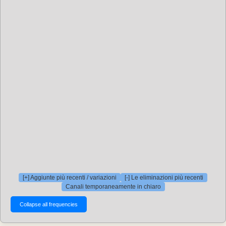
[+] Aggiunte più recenti / variazioni
[-] Le eliminazioni più recenti
Canali temporaneamente in chiaro