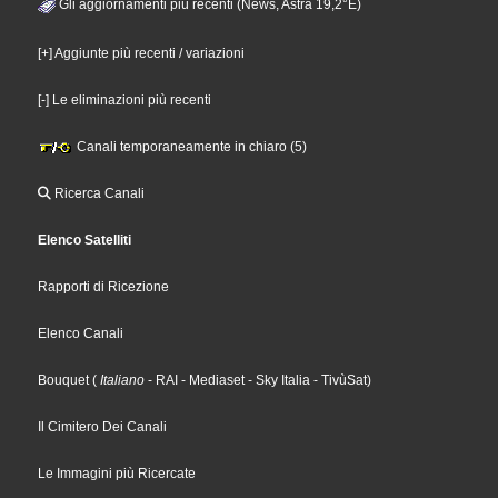
Gli aggiornamenti più recenti (News, Astra 19,2°E)
[+] Aggiunte più recenti / variazioni
[-] Le eliminazioni più recenti
Canali temporaneamente in chiaro (5)
Ricerca Canali
Elenco Satelliti
Rapporti di Ricezione
Elenco Canali
Bouquet
(
Italiano
- RAI
- Mediaset
- Sky Italia
- TivùSat
)
Il Cimitero Dei Canali
Le Immagini più Ricercate