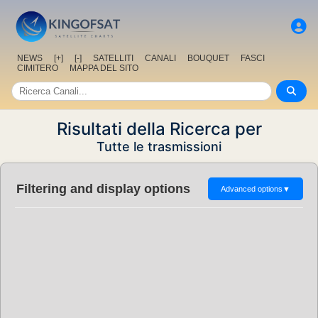
NEWS
[+]
[-]
SATELLITI
CANALI
BOUQUET
FASCI
CIMITERO
MAPPA DEL SITO
Risultati della Ricerca per
Tutte le trasmissioni
Filtering and display options
Advanced options
▼