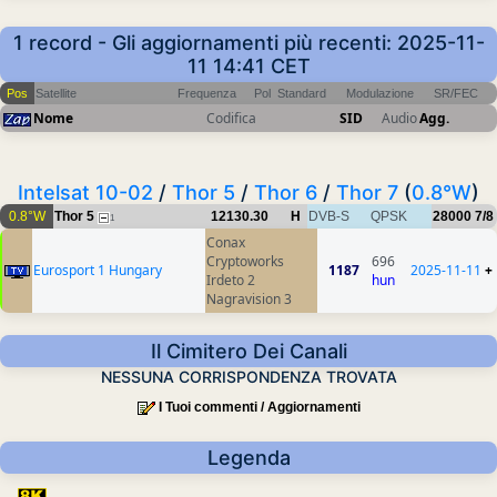
1 record - Gli aggiornamenti più recenti: 2025-11-
11 14:41 CET
Pos
Satellite
Frequenza
Pol
Standard
Modulazione
SR/FEC
Nome
Codifica
SID
Audio
Agg.
Intelsat 10-02
/
Thor 5
/
Thor 6
/
Thor 7
(
0.8°W
)
0.8°W
Thor 5
12130.30
H
DVB-S
QPSK
28000
7/8
1
Conax
Cryptoworks
696
Eurosport 1 Hungary
1187
2025-11-11
+
Irdeto 2
hun
Nagravision 3
Il Cimitero Dei Canali
NESSUNA CORRISPONDENZA TROVATA
I Tuoi commenti / Aggiornamenti
Legenda