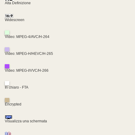
Alta Definizione
Widescreen
Video: MPEG-4/AVC/H-264
Video: MPEG-H/HEVC/H-265
Video: MPEG-I/VVC/H-266
In chiaro - FTA
Encrypted
Visualizza una schermata