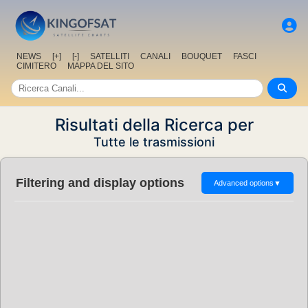
NEWS
[+]
[-]
SATELLITI
CANALI
BOUQUET
FASCI
CIMITERO
MAPPA DEL SITO
Risultati della Ricerca per
Tutte le trasmissioni
Filtering and display options
Advanced options
▼