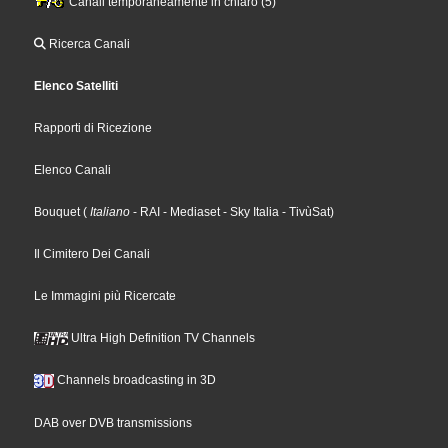
Canali temporaneamente in chiaro (5)
Ricerca Canali
Elenco Satelliti
Rapporti di Ricezione
Elenco Canali
Bouquet
(
Italiano
- RAI
- Mediaset
- Sky Italia
- TivùSat
)
Il Cimitero Dei Canali
Le Immagini più Ricercate
Ultra High Definition TV Channels
Channels broadcasting in 3D
DAB over DVB transmissions