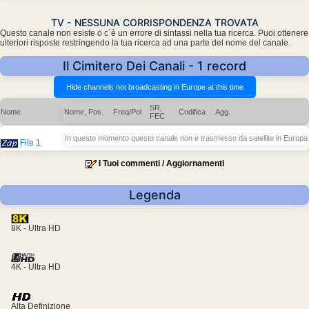
TV - NESSUNA CORRISPONDENZA TROVATA
Questo canale non esiste o c´è un errore di sintassi nella tua ricerca. Puoi ottenere
ulteriori risposte restringendo la tua ricerca ad una parte del nome del canale.
Il Cimitero Dei Canali - 1 record
SR,
Nome
Nome, Pos.
Freq/Pol
Codifica
Agg.
FEC
In questo momento questo canale non è trasmesso da satellite in Europa
File 1
I Tuoi commenti / Aggiornamenti
Legenda
8K - Ultra HD
4K - Ultra HD
Alta Definizione