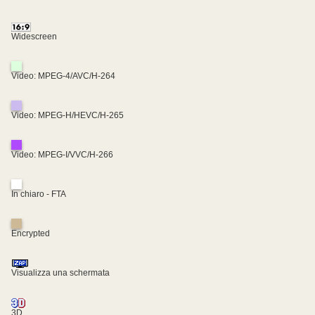
Widescreen
Video: MPEG-4/AVC/H-264
Video: MPEG-H/HEVC/H-265
Video: MPEG-I/VVC/H-266
In chiaro - FTA
Encrypted
Visualizza una schermata
3D