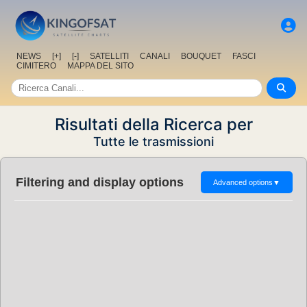
NEWS
[+]
[-]
SATELLITI
CANALI
BOUQUET
FASCI
CIMITERO
MAPPA DEL SITO
Risultati della Ricerca per
Tutte le trasmissioni
Filtering and display options
Advanced options
▼