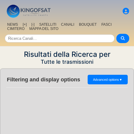
NEWS
[+]
[-]
SATELLITI
CANALI
BOUQUET
FASCI
CIMITERO
MAPPA DEL SITO
Risultati della Ricerca per
Tutte le trasmissioni
Filtering and display options
Advanced options
▼