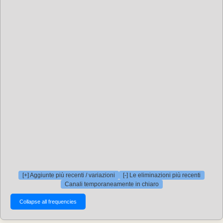
[+] Aggiunte più recenti / variazioni
[-] Le eliminazioni più recenti
Canali temporaneamente in chiaro