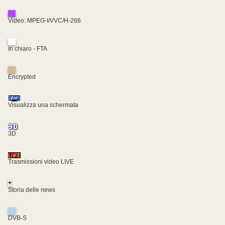
Video: MPEG-I/VVC/H-266
In chiaro - FTA
Encrypted
Visualizza una schermata
3D
Trasmissioni video LIVE
+
Storia delle news
DVB-S