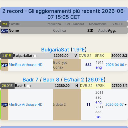
2 record - Gli aggiornamenti più recenti: 2026-06-
07 15:05 CET
Pos
Satellite
Frequenza
Pol
Standard
Modulazione
SR/FEC
Nome
Codifica
SID
Audio
Agg.
BulgariaSat
(
1.9°E
)
1.9°E
BulgariaSat
12092.00
V
DVB-S2
8PSK
30000
2/3
1
BulCrypt
1911
FilmBox Arthouse HD
582
2026-04-06
+
Conax
eng
Badr 7
/
Badr 8
/
Es'hail 2
(
26.0°E
)
26.0°E
Badr 8
12380.00
H
DVB-S2
8PSK
27500
3/4
1
2011
aac
eng
FilmBox Arthouse HD
Irdeto 2
11
2026-06-07
+
2311
aac
rus