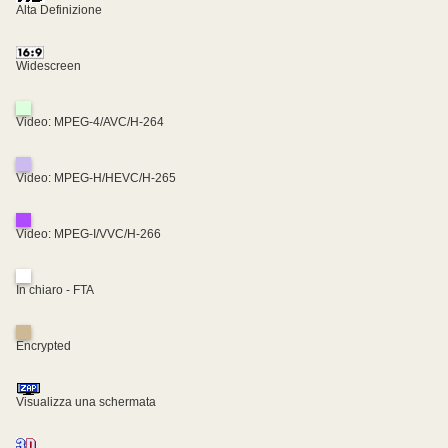
Alta Definizione
Widescreen
Video: MPEG-4/AVC/H-264
Video: MPEG-H/HEVC/H-265
Video: MPEG-I/VVC/H-266
In chiaro - FTA
Encrypted
Visualizza una schermata