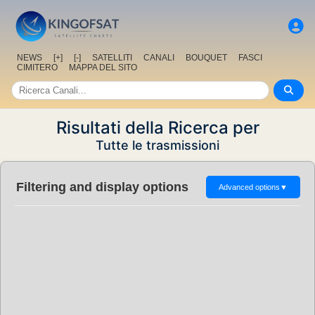
NEWS
[+]
[-]
SATELLITI
CANALI
BOUQUET
FASCI
CIMITERO
MAPPA DEL SITO
Risultati della Ricerca per
Tutte le trasmissioni
Filtering and display options
Advanced options
▼