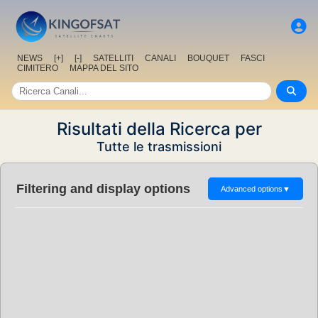
NEWS
[+]
[-]
SATELLITI
CANALI
BOUQUET
FASCI
CIMITERO
MAPPA DEL SITO
Risultati della Ricerca per
Tutte le trasmissioni
Filtering and display options
Advanced options
▼