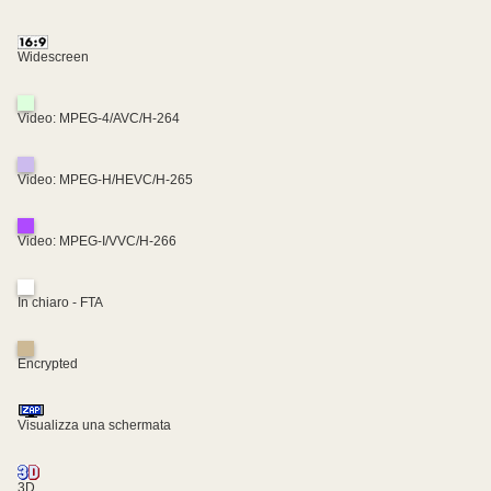
Widescreen
Video: MPEG-4/AVC/H-264
Video: MPEG-H/HEVC/H-265
Video: MPEG-I/VVC/H-266
In chiaro - FTA
Encrypted
Visualizza una schermata
3D