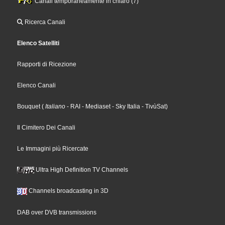
Canali temporaneamente in chiaro (7)
Ricerca Canali
Elenco Satelliti
Rapporti di Ricezione
Elenco Canali
Bouquet
(
Italiano
- RAI
- Mediaset
- Sky Italia
- TivùSat
)
Il Cimitero Dei Canali
Le Immagini più Ricercate
Ultra High Definition TV Channels
Channels broadcasting in 3D
DAB over DVB transmissions