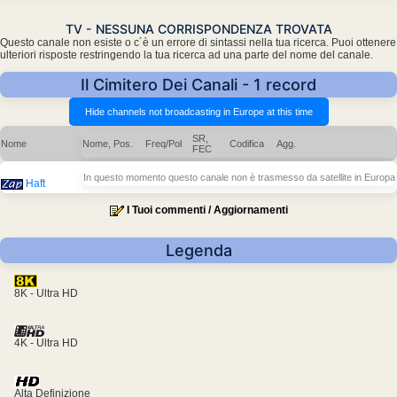
TV - NESSUNA CORRISPONDENZA TROVATA
Questo canale non esiste o c´è un errore di sintassi nella tua ricerca. Puoi ottenere
ulteriori risposte restringendo la tua ricerca ad una parte del nome del canale.
Il Cimitero Dei Canali - 1 record
SR,
Nome
Nome, Pos.
Freq/Pol
Codifica
Agg.
FEC
In questo momento questo canale non è trasmesso da satellite in Europa
Haft
I Tuoi commenti / Aggiornamenti
Legenda
8K - Ultra HD
4K - Ultra HD
Alta Definizione