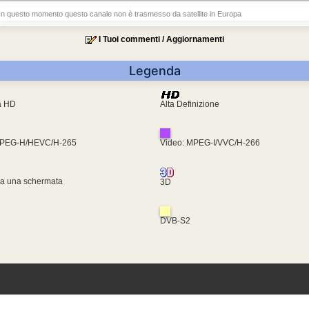
In questo momento questo canale non è trasmesso da satellite in Europa
I Tuoi commenti / Aggiornamenti
Legenda
ra HD
Alta Definizione
MPEG-H/HEVC/H-265
Video: MPEG-I/VVC/H-266
za una schermata
3D
DVB-S2