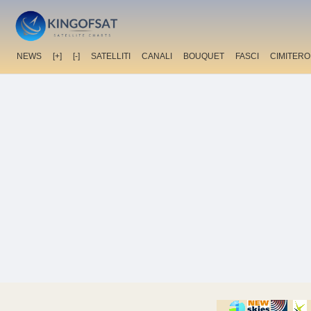
NEWS
[+]
[-]
SATELLITI
CANALI
BOUQUET
FASCI
CIMITERO