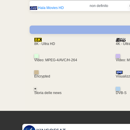
non definito
Hala Movies HD
4K - Ult
8K - Ultra HD
Video: MPEG-4/AVC/H-264
Video: 
Encrypted
Visualiz
+
Storia delle news
DVB-S