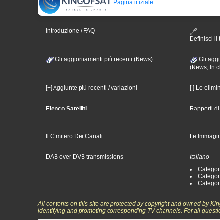
Pagina iniziale
Introduzione / FAQ
Definisci il 
Gli aggiornamenti più recenti (News)
Gli aggi
(News, In c
[+] Aggiunte più recenti / variazioni
[-] Le elimi
Elenco Satelliti
Rapporti d
Il Cimitero Dei Canali
Le Immagin
DAB over DVB transmissions
Italiano
Categori
Categori
Categori
All contents on this site are protected by copyright and owned by Ki
identifying and promoting corresponding TV channels. For all questi