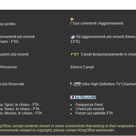
I Tuoi commenti / Aggiornamenti
tuo profilo
ornamenti più recenti
Gli aggiornamenti più recenti (News,
hiaro - FTA)
13°E)
nazioni più recenti
Canali temporaneamente in chiar
i Ricezione
Elenco Canali
i più Ricercate
Ultra High Definition TV Channel
a: Sport, In chiaro - FTA
Frequenze Feed
a: News, In chiaro - FTA
I Feed più recenti
a: Movies, In chiaro - FTA
Forum sul satellite FTA
ngOfSat, except contents shown in some screenshots that belong to their respective 
ons/remarks related to copyright, please contact KingOfSat webmaster.