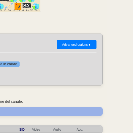
Advanced options
▼
 in chiaro
ome del canale.
SID
Video
Audio
Agg.