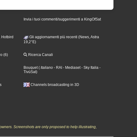
Invia i tuoi commenti/suggerimenti a KingOfSat
 Hotbird
Gli aggiornamenti più recenti (News, Astra
19,2°E)
o (6)
Ricerca Canali
Bouquet
(
Italiano
- RAI
- Mediaset
- Sky Italia
-
TivùSat
)
s
Channels broadcasting in 3D
owners. Screenshots are only proposed to help illustrating,