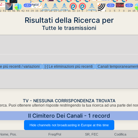
Risultati della Ricerca per
Tutte le trasmissioni
e più recenti / variazioni
[-] Le eliminazioni più recenti
Canali temporaneamente
TV - NESSUNA CORRISPONDENZA TROVATA
cerca. Puoi ottenere ulteriori risposte restringendo la tua ricerca ad una parte del n
Il Cimitero Dei Canali - 1 record
Nome, Pos.
Freq/Pol
SR, FEC
Codifica