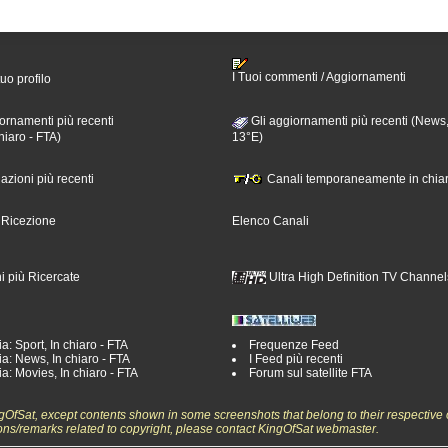
I Tuoi commenti / Aggiornamenti
tuo profilo
ornamenti più recenti
Gli aggiornamenti più recenti (News,
hiaro - FTA)
13°E)
nazioni più recenti
Canali temporaneamente in chiar
i Ricezione
Elenco Canali
i più Ricercate
Ultra High Definition TV Channel
a: Sport, In chiaro - FTA
Frequenze Feed
a: News, In chiaro - FTA
I Feed più recenti
a: Movies, In chiaro - FTA
Forum sul satellite FTA
ngOfSat, except contents shown in some screenshots that belong to their respective 
ons/remarks related to copyright, please contact KingOfSat webmaster.