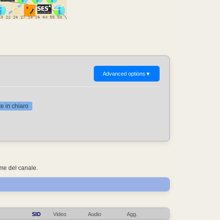
Advanced options
▼
 in chiaro
ome del canale.
SID
Video
Audio
Agg.