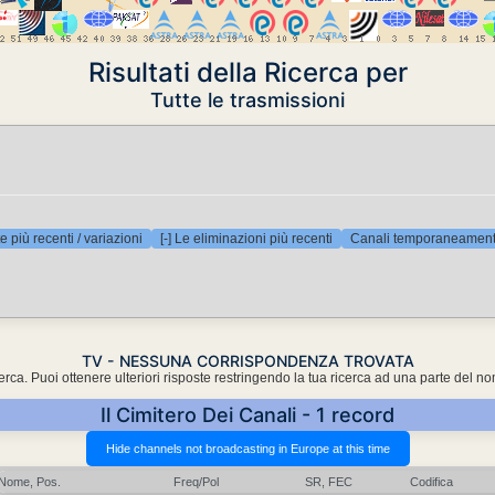
Risultati della Ricerca per
Tutte le trasmissioni
e più recenti / variazioni
[-] Le eliminazioni più recenti
Canali temporaneamente
TV - NESSUNA CORRISPONDENZA TROVATA
cerca. Puoi ottenere ulteriori risposte restringendo la tua ricerca ad una parte del n
Il Cimitero Dei Canali - 1 record
Nome, Pos.
Freq/Pol
SR, FEC
Codifica