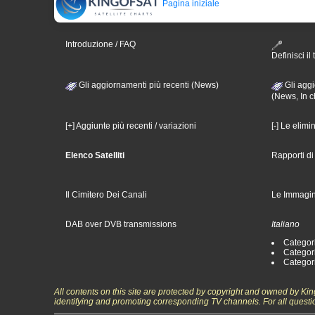
Pagina iniziale
Introduzione / FAQ
Definisci il 
Gli aggiornamenti più recenti (News)
Gli aggi
(News, In c
[+] Aggiunte più recenti / variazioni
[-] Le elimi
Elenco Satelliti
Rapporti d
Il Cimitero Dei Canali
Le Immagin
DAB over DVB transmissions
Italiano
Categori
Categori
Categori
All contents on this site are protected by copyright and owned by Ki
identifying and promoting corresponding TV channels. For all questi