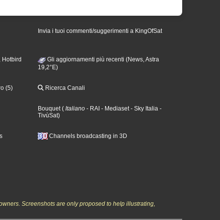
Invia i tuoi commenti/suggerimenti a KingOfSat
 Hotbird
Gli aggiornamenti più recenti (News, Astra
19,2°E)
o (5)
Ricerca Canali
Bouquet
(
Italiano
- RAI
- Mediaset
- Sky Italia
-
TivùSat
)
s
Channels broadcasting in 3D
owners. Screenshots are only proposed to help illustrating,