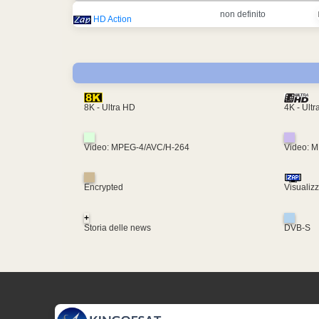
non definito
HD Action
4K - Ult
8K - Ultra HD
Video: MPEG-4/AVC/H-264
Video: 
Encrypted
Visualiz
+
Storia delle news
DVB-S