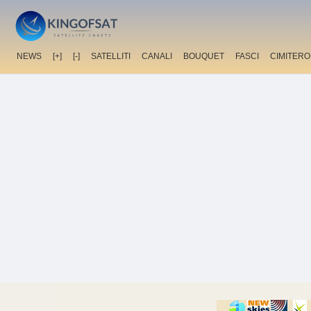
NEWS
[+]
[-]
SATELLITI
CANALI
BOUQUET
FASCI
CIMITERO