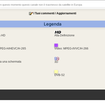
In questo momento questo canale non è trasmesso da satellite in Europa
I Tuoi commenti / Aggiornamenti
Legenda
ra HD
Alta Definizione
MPEG-H/HEVC/H-265
Video: MPEG-I/VVC/H-266
za una schermata
3D
DVB-S2