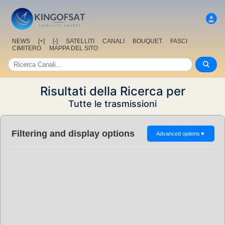
NEWS
[+]
[-]
SATELLITI
CANALI
BOUQUET
FASCI
CIMITERO
MAPPA DEL SITO
Risultati della Ricerca per
Tutte le trasmissioni
Filtering and display options
Advanced options
▼