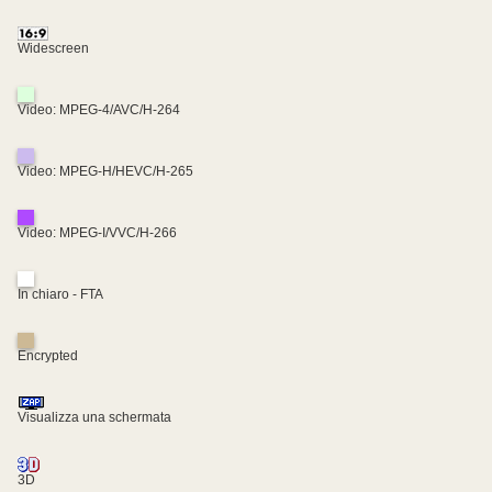
Widescreen
Video: MPEG-4/AVC/H-264
Video: MPEG-H/HEVC/H-265
Video: MPEG-I/VVC/H-266
In chiaro - FTA
Encrypted
Visualizza una schermata
3D