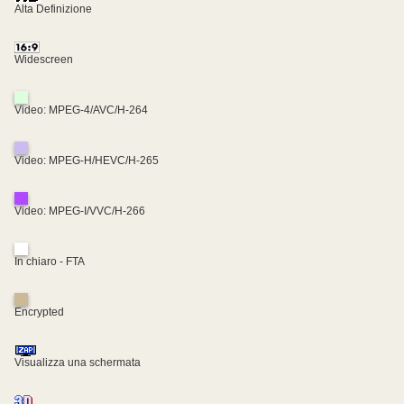
Alta Definizione
Widescreen
Video: MPEG-4/AVC/H-264
Video: MPEG-H/HEVC/H-265
Video: MPEG-I/VVC/H-266
In chiaro - FTA
Encrypted
Visualizza una schermata