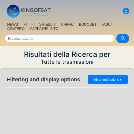
NEWS
[+]
[-]
SATELLITI
CANALI
BOUQUET
FASCI
CIMITERO
MAPPA DEL SITO
Risultati della Ricerca per
Tutte le trasmissioni
Filtering and display options
Advanced options
▼