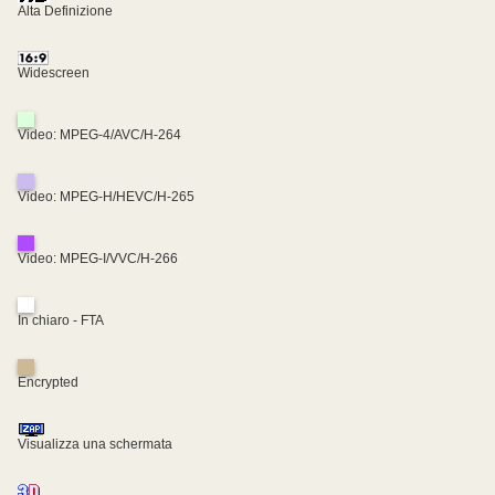
Alta Definizione
Widescreen
Video: MPEG-4/AVC/H-264
Video: MPEG-H/HEVC/H-265
Video: MPEG-I/VVC/H-266
In chiaro - FTA
Encrypted
Visualizza una schermata