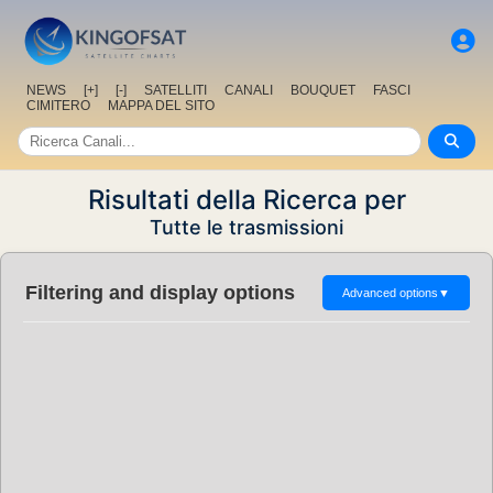
NEWS
[+]
[-]
SATELLITI
CANALI
BOUQUET
FASCI
CIMITERO
MAPPA DEL SITO
Risultati della Ricerca per
Tutte le trasmissioni
Filtering and display options
Advanced options
▼