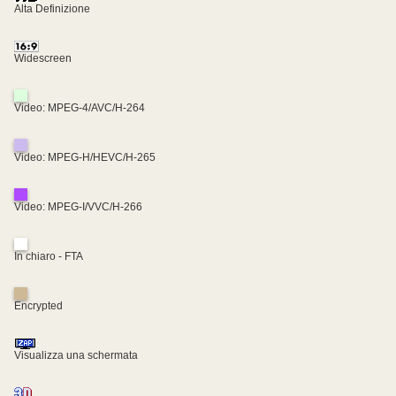
Alta Definizione
Widescreen
Video: MPEG-4/AVC/H-264
Video: MPEG-H/HEVC/H-265
Video: MPEG-I/VVC/H-266
In chiaro - FTA
Encrypted
Visualizza una schermata