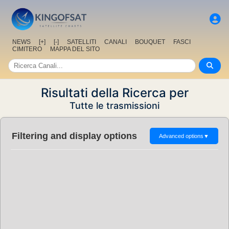
NEWS
[+]
[-]
SATELLITI
CANALI
BOUQUET
FASCI
CIMITERO
MAPPA DEL SITO
Risultati della Ricerca per
Tutte le trasmissioni
Filtering and display options
Advanced options
▼