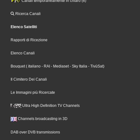
Canali temporaneamente in chiaro (6)
Ricerca Canali
Elenco Satelliti
Rapporti di Ricezione
Elenco Canali
Bouquet
(
Italiano
- RAI
- Mediaset
- Sky Italia
- TivùSat
)
Il Cimitero Dei Canali
Le Immagini più Ricercate
Ultra High Definition TV Channels
Channels broadcasting in 3D
DAB over DVB transmissions