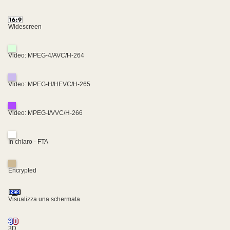
Widescreen
Video: MPEG-4/AVC/H-264
Video: MPEG-H/HEVC/H-265
Video: MPEG-I/VVC/H-266
In chiaro - FTA
Encrypted
Visualizza una schermata
3D