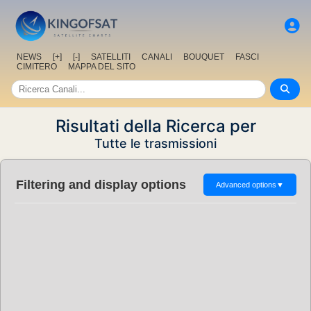
NEWS
[+]
[-]
SATELLITI
CANALI
BOUQUET
FASCI
CIMITERO
MAPPA DEL SITO
Risultati della Ricerca per
Tutte le trasmissioni
Filtering and display options
Advanced options
▼