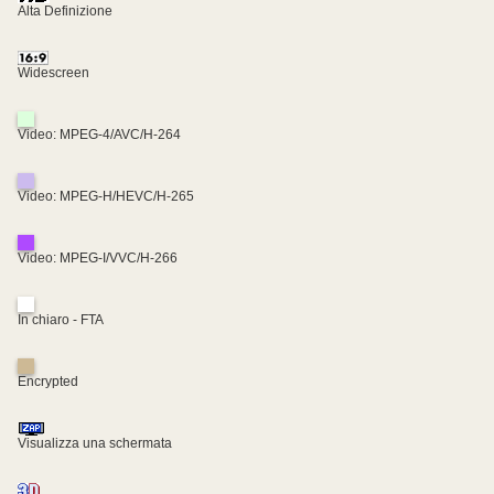
Alta Definizione
Widescreen
Video: MPEG-4/AVC/H-264
Video: MPEG-H/HEVC/H-265
Video: MPEG-I/VVC/H-266
In chiaro - FTA
Encrypted
Visualizza una schermata