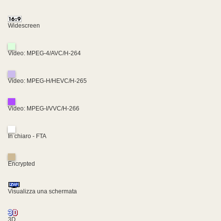
Widescreen
Video: MPEG-4/AVC/H-264
Video: MPEG-H/HEVC/H-265
Video: MPEG-I/VVC/H-266
In chiaro - FTA
Encrypted
Visualizza una schermata
3D