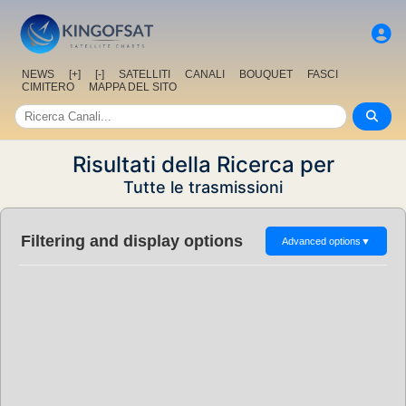
NEWS
[+]
[-]
SATELLITI
CANALI
BOUQUET
FASCI
CIMITERO
MAPPA DEL SITO
Risultati della Ricerca per
Tutte le trasmissioni
Filtering and display options
Advanced options
▼