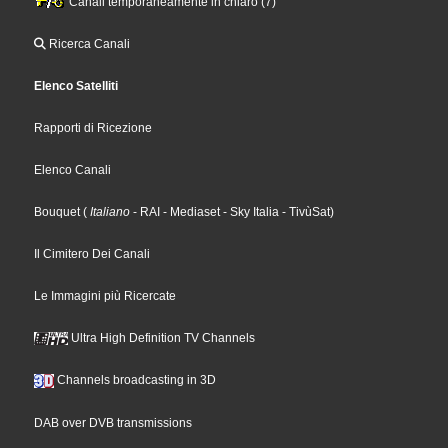
Canali temporaneamente in chiaro (7)
Ricerca Canali
Elenco Satelliti
Rapporti di Ricezione
Elenco Canali
Bouquet
(
Italiano
- RAI
- Mediaset
- Sky Italia
- TivùSat
)
Il Cimitero Dei Canali
Le Immagini più Ricercate
Ultra High Definition TV Channels
Channels broadcasting in 3D
DAB over DVB transmissions